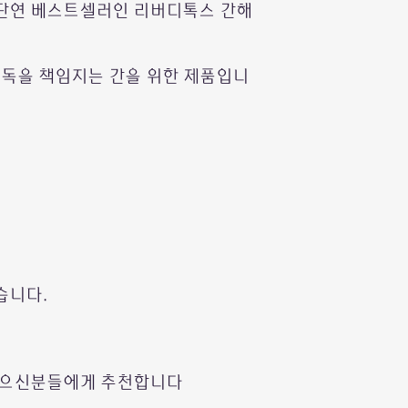
https://unipass.cu
단연 베스트셀러인 리버디톡스 간해
또는 네이버에 "개인
해독을 책임지는 간을 위한 제품입니
혹시 어려움을 겪으
http://pf.kakao.co
(카카오톡플러스친구 HO
톡을 남겨주세요.
성실히 답변 드리겠습
습니다.
있으신분들에게 추천합니다