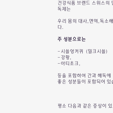
건강식품 브랜드 스위스의 
독제는
우리 몸의 대사,면역,독소
다.
주 성분으로는
-시쓸엉커퀴 (밀크시쓸)
-강황,
-아티초크,
등을 포함하여 간과 해독에
좋은 성분들이 포함되어 있
평소 다음과 같은 증상이 