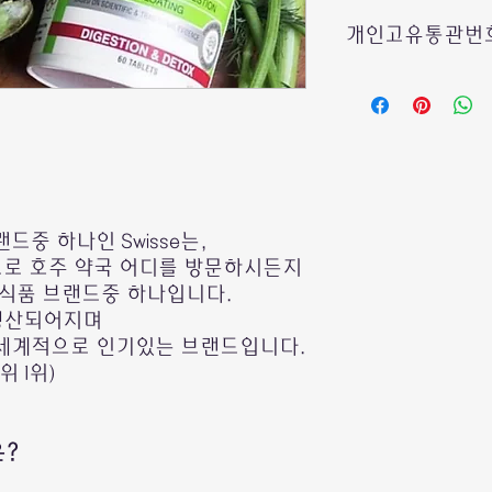
개인고유통관번호
호주에서 보내드리는
빠른 통관을 위하여
수취인의
개인통관고
*여러제품 구매시에
중 하나인 Swisse는,
제품마다 기입하실필
드로 호주 약국 어디를 방문하시든지
한 제품에만 또는 결
기입해주시면 됩니다
강식품 브랜드중 하나입니다.
 생산되어지며
세계적으로 인기있는 브랜드입니다.
관세청사이트에서 손
 1위)
발급 또는 조회가 가
은?
관세청 사이트: