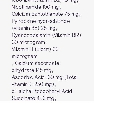
Riboflavin(vitamin B2) 10 mg,
Nicotinamide 100 mg,
Calcium pantothenate 75 mg,
Pyridoxine hydrochloride
(vitamin B6) 25 mg,
Cyanocobalamin (Vitamin B12)
30 microgram,
Vitamin H (Biotin) 20
microgram
, Calcium ascorbate
dihydrate 145 mg,
Ascorbic Acid 130 mg (Total
vitamin C 250 mg),
d-alpha-tocopheryl Acid
Succinate 41.3 mg,
Magnesium phosphate 140
mg,
Calcium phosphate 100 mg,
Potassium phosphate