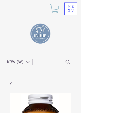
ME
NU
KRW (₩)