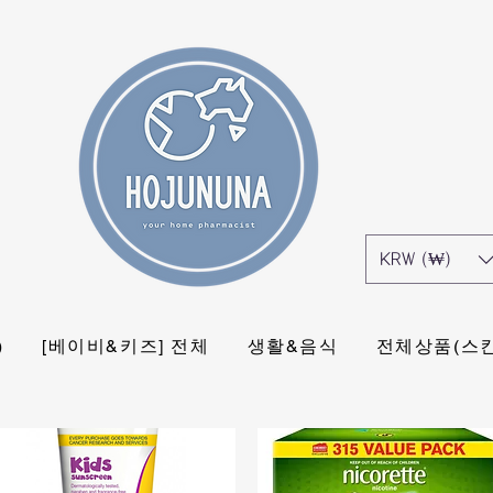
KRW (₩)
)
[베이비&키즈] 전체
생활&음식
전체상품(스