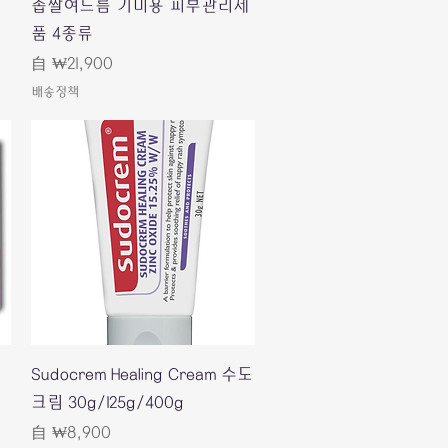
좁쌀여드름 기미용 피부관리제
품 4종류
促銷價格
自
₩21,900
배송정책
快速瀏覽
Sudocrem Healing Cream 수도
크림 30g/125g/400g
促銷價格
自
₩8,900