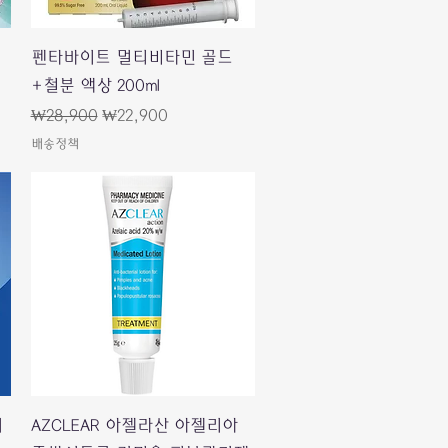
快速瀏覽
펜타바이트 멀티비타민 골드
+철분 액상 200ml
一般價格
促銷價格
₩28,900
₩22,900
배송정책
快速瀏覽
시
AZCLEAR 아젤라산 아젤리아