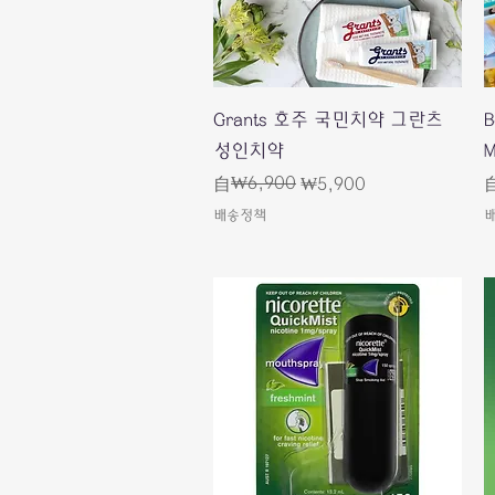
快速瀏覽
Grants 호주 국민치약 그란츠
성인치약
M
一般價格
促銷價格
₩6,900
自
₩5,900
배송정책