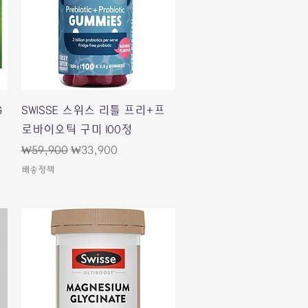
快速瀏覽
G
SWISSE 스위스 리틀 프리+프
로바이오틱 구미 100정
一般價格
促銷價格
₩59,900
₩33,900
배송정책