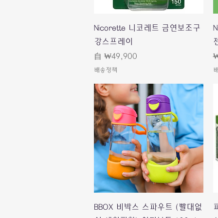
快速瀏覽
Nicorette 니코레트 금연보조구
강스프레이
젠
促銷價格
自
₩49,900
₩
배송정책
快速瀏覽
BBOX 비박스 스파우트 (빨대없
파