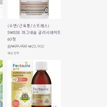
快速瀏覽
(수면/근육통/스트레스)
SWISSE 마그네슘 글리시네이트
60정
一般價格
促銷價格
₩29,900
自
₩23,900
배송정책