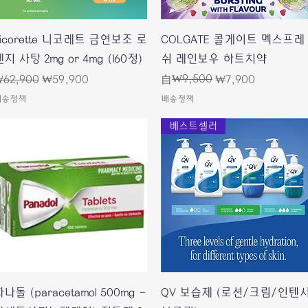
快速瀏覽
快速瀏覽
Nicorette 니코레트 금연보조 로
COLGATE 콜게이트 멕스프레
지 사탕 2mg or 4mg (160정)
쉬 레인보우 하트치약
一般價格
促銷價格
一般價格
促銷價格
₩9,500
62,900
₩59,900
自
₩7,900
배송정책
배송정책
베스트셀러
快速瀏覽
快速瀏覽
나돌 (paracetamol 500mg -
QV 보습제 (로션/크림/인텐