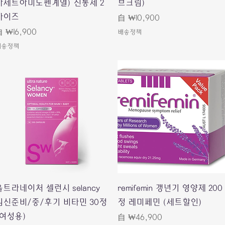
아세트아미노펜계열) 진통제 2
브크림)
사이즈
促銷價格
自
₩10,900
促銷價格
自
₩16,900
배송정책
배송정책
快速瀏覽
快速瀏覽
울트라네이처 셀런시 selancy
remifemin 갱년기 영양제 200
임신준비/중/후기 비타민 30정
정 레미페민 (세트할인)
(여성용)
促銷價格
自
₩46,900