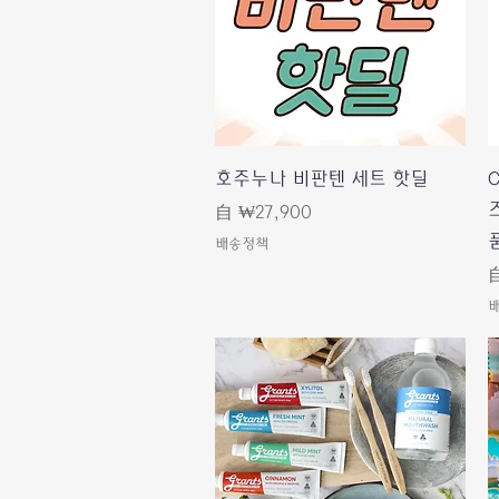
快速瀏覽
호주누나 비판텐 세트 핫딜
C
즈
促銷價格
自
₩27,900
배송정책