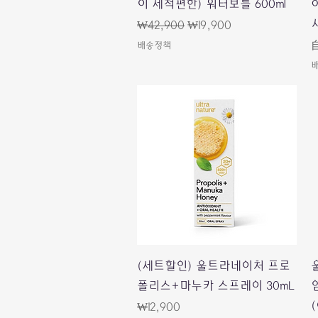
이 세척편한) 워터보틀 600ml
一般價格
促銷價格
₩42,900
₩19,900
배송정책
快速瀏覽
(세트할인) 울트라네이처 프로
폴리스+마누카 스프레이 30mL
價格
₩12,900