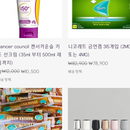
快速瀏覽
快速瀏覽
ancer council 캔서카운슬 키
니코레트 금연껌 315개입 (2M
 선크림 (35ml 부터 500ml 제
또는 4MG)
품까지)
一般價格
促銷價格
₩82,900
₩78,900
一般價格
促銷價格
₩12,000
自
₩10,500
배송정책
배송정책