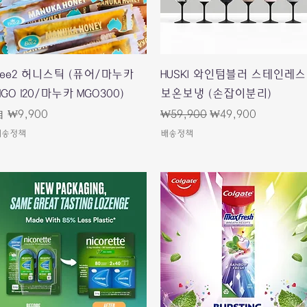
快速瀏覽
快速瀏覽
Bee2 허니스틱 (퓨어/마누카
HUSKI 와인텀블러 스테인레스
GO 120/마누카 MGO300)
보온보냉 (손잡이분리)
促銷價格
一般價格
促銷價格
自
₩9,900
₩59,900
₩49,900
배송정책
배송정책