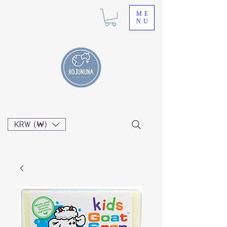
ME
NU
KRW (₩)