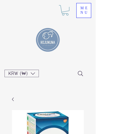
ME
NU
KRW (₩)