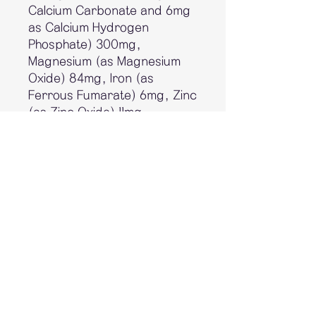
Calcium Carbonate and 6mg
as Calcium Hydrogen
Phosphate) 300mg,
Magnesium (as Magnesium
Oxide) 84mg, Iron (as
Ferrous Fumarate) 6mg, Zinc
(as Zinc Oxide) 11mg,
Manganese (as Manganese
Sulfate Monohydrate) 5.5mg,
Chromium (as Chromic
Chloride Hexahydrate) 35
micrograms, Selenium (as
Sodium Selenate) 55
micrograms, Copper (as
Cupric Sulfate) 900
micrograms, Iodine (as
Potassium Iodide) 150
micrograms.
Contains: Sulfites, colourings