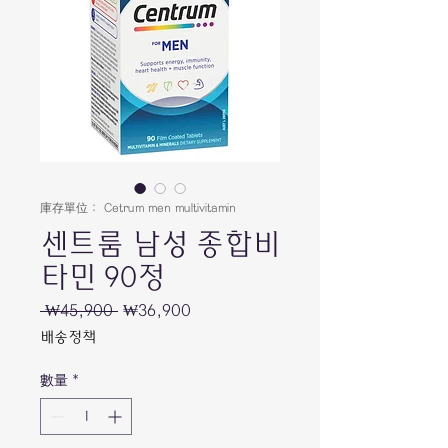
庫存單位： Cetrum men multivitamin
센트룸 남성 종합비
타민 90정
 ₩45,900 
一
₩36,900
促
般
銷
배송정책
價
價
格
格
數量
*