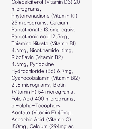
Colecalciferol (Vitamin D3) 20
micrograms,
Phytomenadione (Vitamin K1)
25 micrograms, Calcium
Pantothenate 13.6mg equiv.
Pantothenic acid 12.5mg,
Thiamine Nitrate (Vitamin B1)
4.6mg, Nicotinamide 16mg,
Riboflavin (Vitamin B2)
4.6mg, Pyridoxine
Hydrochloride (B6) 6.7mg,
Cyanocobalamin (Vitamin B12)
21.6 micrograms, Biotin
(Vitamin H) 54 micrograms,
Folic Acid 400 micrograms,
dl-alpha-Tocopheryl
Acetate (Vitamin E) 40mg,
Ascorbic Acid (Vitamin C)
180mg, Calcium (294mg as