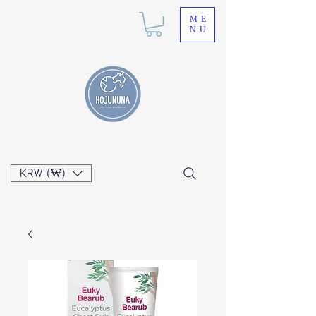
ME
NU
KRW (₩)