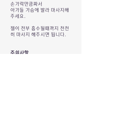
손가락만큼짜서
아가들 가슴에 발라 마사지해
주세요.
젤이 전부 흡수될때까지 천천
히 마사지 해주시면 됩니다.
주의사항
생후 12개월 이상 아가들부터
권장하여 드립니다.
개인고유통관번호 (또는 주민등
록번호)
호주에서 보내드리는 제품의 안전하고