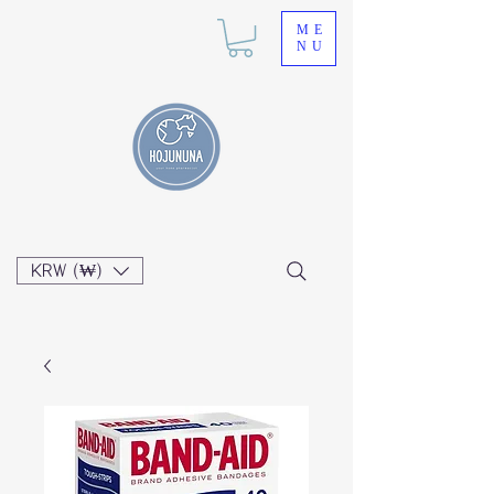
ME
NU
KRW (₩)