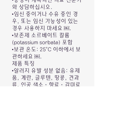
•증상이 계속되면 의료 전문가
와 상담하십시오.
•임신 중이거나 수유 중인 경
우, 또는 임신 가능성이 있는
경우 사용하지 마세요 ￼.
•보존제 소르베이트 칼륨
(potassium sorbate) 포함
•보관 온도: 25°C 이하에서 보
관하세요 ￼.
제품 특징
•알러지 유발 성분 없음: 유제
품, 계란, 글루텐, 땅콩, 견과
류, 인공 색소·향료·감미료
무첨가 ￼.
활성 성분 함량 (4회 분사당,
약 0.88 mL 기준)
•엘더베리 추출물: 2.4 mg (신
선 과일 기준 약 125.2 mg)
•감초 추출물: 13.9 mg (건조