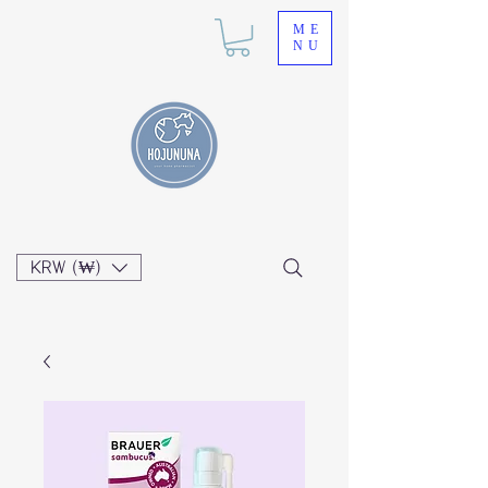
ME
NU
KRW (₩)