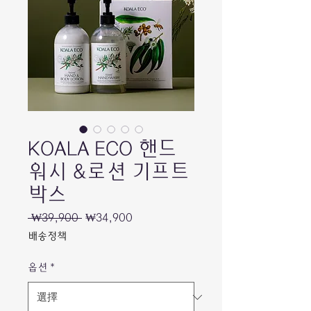
KOALA ECO 핸드
워시 &로션 기프트
박스
 ₩39,900 
一
₩34,900
促
般
銷
배송정책
價
價
格
格
옵션
*