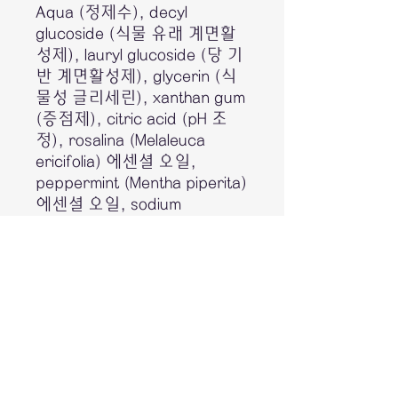
Aqua (정제수), decyl
glucoside (식물 유래 계면활
성제), lauryl glucoside (당 기
반 계면활성제), glycerin (식
물성 글리세린), xanthan gum
(증점제), citric acid (pH 조
정), rosalina (Melaleuca
ericifolia) 에센셜 오일,
peppermint (Mentha piperita)
에센셜 오일, sodium
benzoate, potassium sorbate
(보존제), sodium chloride,
sodium cocoyl glutamate,
glyceryl caprylate 등
Hand & Body Lotion (핸드 &
바디 로션)
Aqua, caprylic/capric
triglyceride (코코넛 유래),
glycerin, stearyl alcohol,