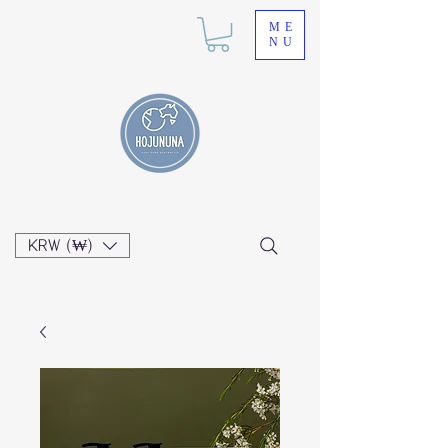
ME
NU
KRW (₩)