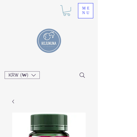
ME
NU
KRW (₩)