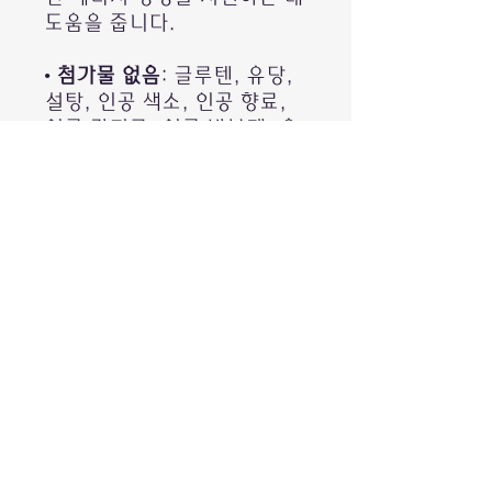
도움을 줍니다.
•
첨가물 없음
: 글루텐, 유당,
설탕, 인공 색소, 인공 향료,
인공 감미료, 인공 방부제, 유
제품, 동물성 원료가 포함되지
않았습니다.
성분
•
비오틴
300 마이크로그램