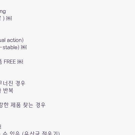
mg
) ￼
 action)
stable) ￼
FREE ￼
 무너진 경우
사 반복
강한 제품 찾는 경우
￼
 수 있음 (유산균 적응기)