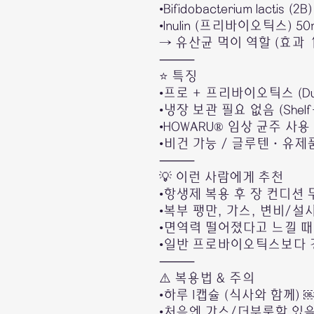
•Bifidobacterium lactis (2B)
•Inulin (프리바이오틱스) 50
→ 유산균 먹이 역할 (효과 ↑
⸻
⭐ 특징
•프로 + 프리바이오틱스 (Dual
•냉장 보관 필요 없음 (Shelf-
•HOWARU® 임상 균주 사용
•비건 가능 / 글루텐·유제품 
⸻
💡 이런 사람에게 추천
•항생제 복용 후 장 컨디션
•복부 팽만, 가스, 변비/설
•면역력 떨어졌다고 느낄 때
•일반 프로바이오틱스보다 
⸻
⚠️ 복용법 & 주의
•하루 1캡슐 (식사와 함께) 
•처음엔 가스/더부룩함 있을