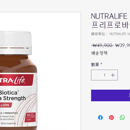
NUTRALIF
프리프로바
庫存單位： NUTRALIFE Ultra
 ₩49,900 
一
₩39,9
般
배송정책
價
格
數量
*