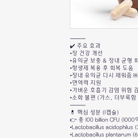
⸻
✔️ 주요 효과
•장 건강 개선
•유익균 보충 & 장내 균형 
•항생제 복용 후 회복 도움
•장내 유익균 다시 채워줌 
•면역력 지원
•가벼운 호흡기 감염 위험 
•소화 불편 (가스, 더부룩함 
⸻
💊 핵심 성분 (1캡슐)
👉 총 100 billion CFU (1
•Lactobacillus acidophilus 
•Lactobacillus plantarum (