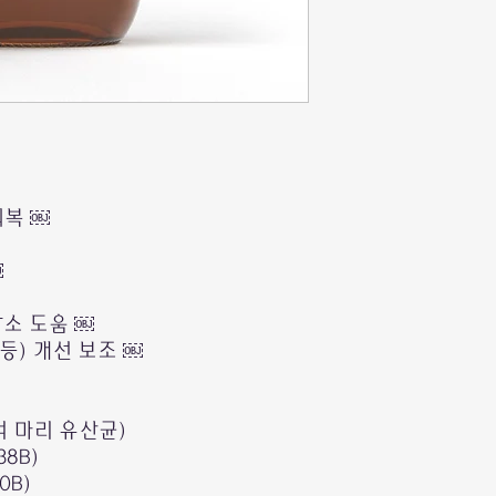
회복 ￼
￼
감소 도움 ￼
등) 개선 보조 ￼
000억 마리 유산균)
(38B)
60B)