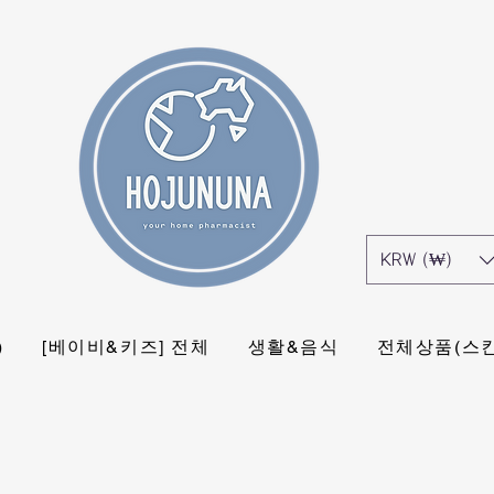
KRW (₩)
)
[베이비&키즈] 전체
생활&음식
전체상품(스