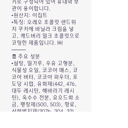
키로 구성되어 있어 휴대와 보
관이 용이합니다.
•원산지: 이집트
•특징: 오레오 초콜릿 샌드위
치 쿠키에 바닐라 크림을 넣
고, 캐드버리 밀크 초콜릿으로
코팅한 제품입니다. ￼
⸻
🧾 주요 성분
•설탕, 밀가루, 우유 고형분,
식물성 오일, 코코아 매스, 코
코아 버터, 코코아 파우더, 포
도당 시럽, 유화제(442, 476,
대두 레시틴, 해바라기 레시
틴), 옥수수 전분, 요오드화 소
금, 팽창제(500, 503), 향료,
산화방지제(307b, 304, 321,
320)
•알레르기 정보: 밀, 글루텐,