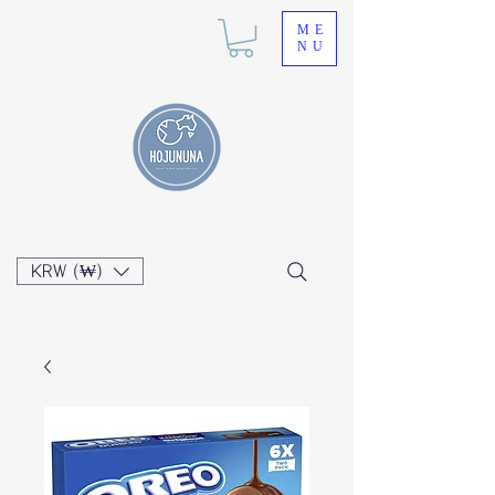
ME
NU
KRW (₩)