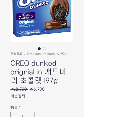
庫存單位： Oreo dunken cadbury 197g
OREO dunked
orignial in 캐드버
리 초콜렛 197g
 ₩8,700 
一
₩6,700
促
般
銷
배송정책
價
價
格
格
數量
*