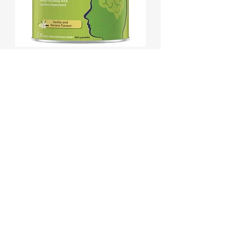
(알츠하이머예방) 수버네이드 360g
가격
₩59,900
배송정책