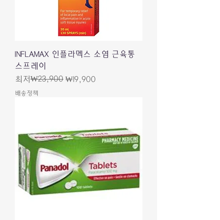
INFLAMAX 인플라멕스 소염 근육통
스프레이
일반가
할인가
₩23,900
최저
₩19,900
배송정책