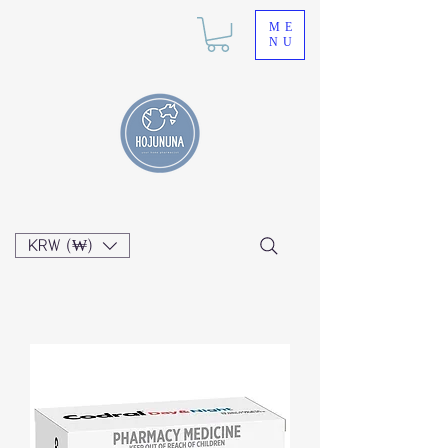
ME
NU
KRW (₩)