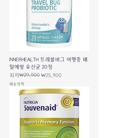
INNERHEALTH 트레블버그 여행중 배
탈예방 유산균 20정
일반가
할인가
₩29,900
최저
₩25,900
배송정책