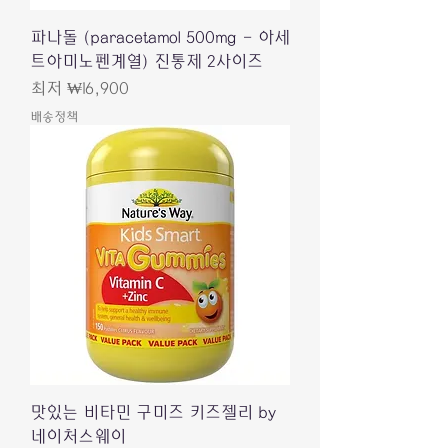
파나돌 (paracetamol 500mg - 아세
트아미노펜계열) 진통제 2사이즈
할인가
최저
₩16,900
배송정책
맛있는 비타민 구미즈 키즈젤리 by
네이처스웨이