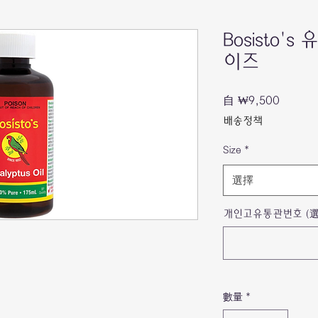
Bosisto
이즈
促
自
₩9,500
銷
배송정책
價
格
Size
*
選擇
개인고유통관번호 (選
數量
*