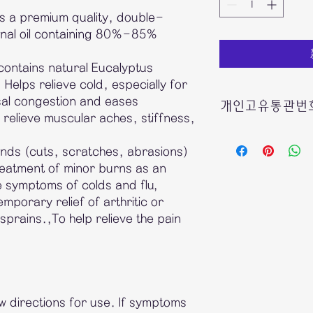
 is a premium quality, double-
cinal oil containing 80%-85%
 contains natural Eucalyptus
Helps relieve cold, especially for
asal congestion and eases
개인고유통관번호
s relieve muscular aches, stiffness,
호주에서 보내드리는
nds (cuts, scratches, abrasions)
빠른 통관을 위하여
treatment of minor burns as an
he symptoms of colds and flu,
수취인의
개인통관고
mporary relief of arthritic or
sprains.,To help relieve the pain
*여러제품 구매시에
제품마다 기입하실필
한 제품에만 또는 결
기입해주시면 됩니다
ow directions for use. If symptoms
관세청사이트에서 손