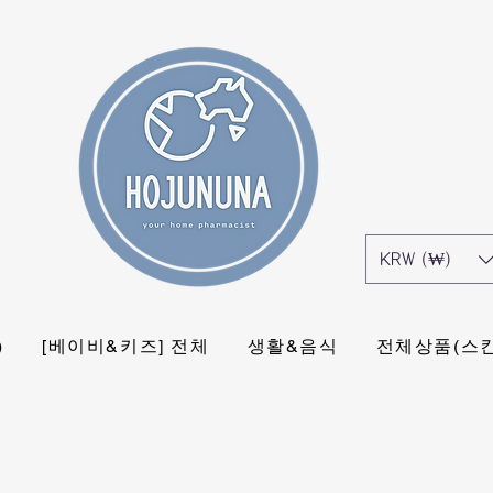
KRW (₩)
)
[베이비&키즈] 전체
생활&음식
전체상품(스