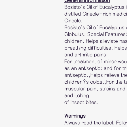
General Information
Bosisto's Oil of Eucalyptus
distilled Cineole-rich medi
Cineole.
Bosisto's Oil of Eucalyptus
Globulus. Special Features: 
children. Helps alleviate n
breathing difficulties. Help
and arthritic pains
For treatment of minor wou
as an antiseptic; and for 
antiseptic.,Helps relieve t
children?s colds.,For the te
muscular pain, strains and 
and itching
of insect bites.
Warnings
Always read the label. Foll