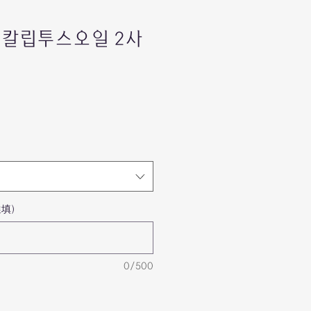
's 유칼립투스오일 2사
填)
0/500