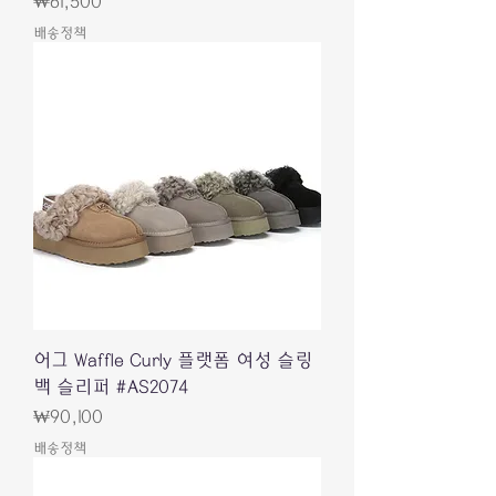
價格
₩61,500
배송정책
어그 Waffle Curly 플랫폼 여성 슬링
백 슬리퍼 #AS2074
價格
₩90,100
배송정책