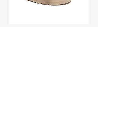
어그 울트라 몰레 플랫폼 보우 슬리
퍼 #AS3159
價格
₩118,800
배송정책