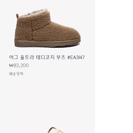
어그 울트라 테디코지 부츠 #EA3147
價格
₩83,200
배송정책