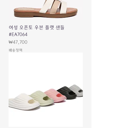
여성 오픈토 우븐 플랫 샌들
#EA7064
價格
₩47,700
배송정책