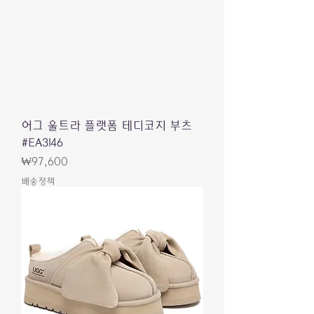
어그 울트라 플랫폼 테디코지 부츠
#EA3146
價格
₩97,600
배송정책