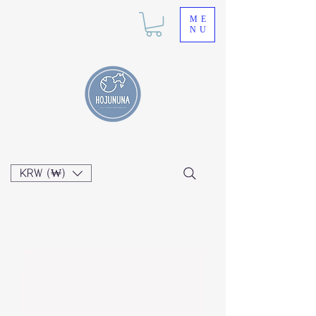
ME
NU
KRW (₩)