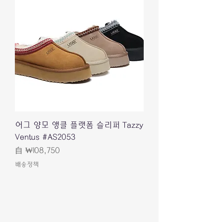
어그 양모 앵클 플랫폼 슬리퍼 Tazzy
Ventus #AS2053
促銷價格
自
₩108,750
배송정책