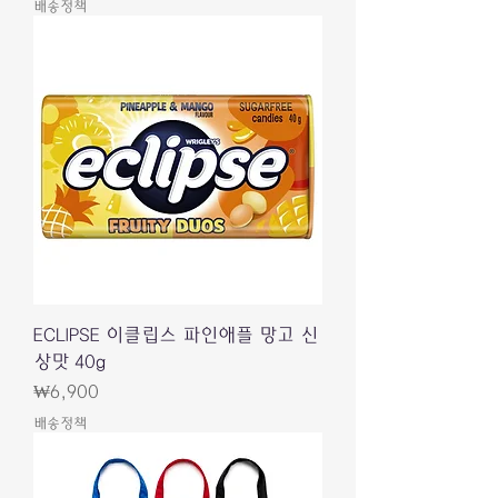
배송정책
ECLIPSE 이클립스 파인애플 망고 신
상맛 40g
價格
₩6,900
배송정책