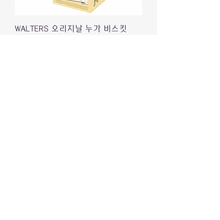
WALTERS 오리지날 누가 비스킷
150g
價格
₩10,900
배송정책
TOBLONE 토블론 크리스피카라멜 신