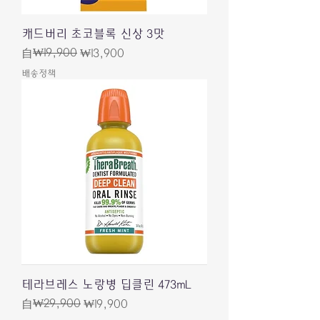
캐드버리 초코블록 신상 3맛
一般價格
促銷價格
₩19,900
自
₩13,900
배송정책
테라브레스 노랑병 딥클린 473mL
一般價格
促銷價格
₩29,900
自
₩19,900