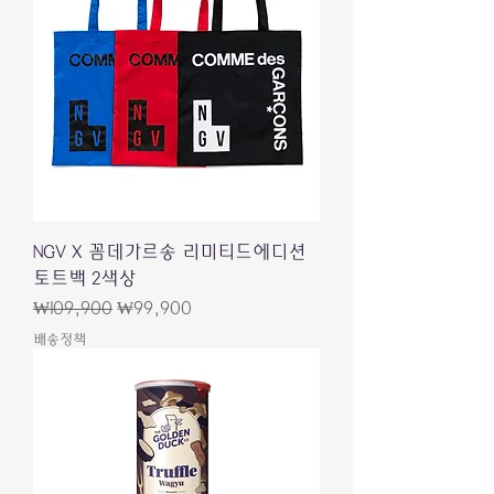
NGV X 꼼데가르송 리미티드에디션
토트백 2색상
一般價格
促銷價格
₩109,900
₩99,900
배송정책