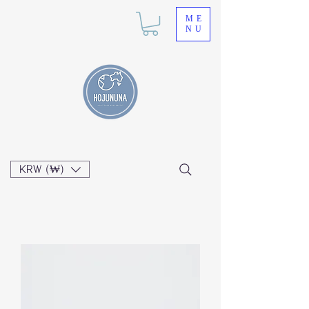
ME
NU
KRW (₩)