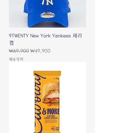
9TWENTY New York Yankees 체리
캡
一般價格
促銷價格
₩69,900
₩49,900
배송정책