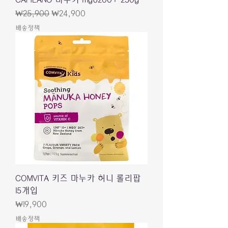
一般價格
促銷價格
₩25,900
₩24,900
배송정책
COMVITA 키즈 마누카 허니 롤리팝
15개입
價格
₩19,900
배송정책