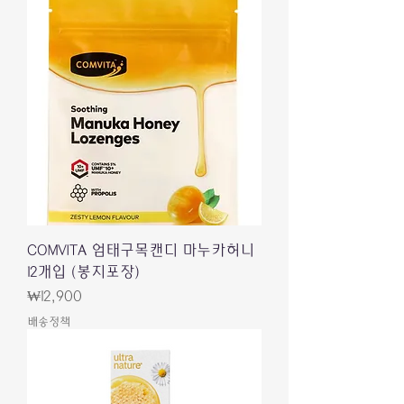
COMVITA 엄태구목캔디 마누카허니
12개입 (봉지포장)
價格
₩12,900
배송정책