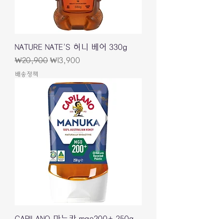
NATURE NATE'S 허니 베어 330g
一般價格
促銷價格
₩20,900
₩13,900
배송정책
CAPILANO 마누카 mgo200+ 250g