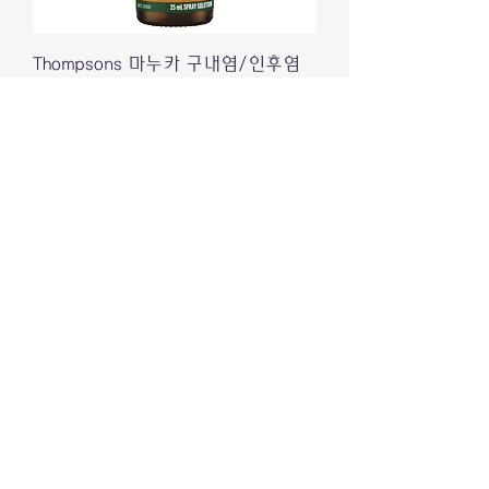
Thompsons 마누카 구내염/인후염
스프레이 25ml
價格
₩17,900
배송정책
스위스 마누카허니 비타민 C 츄어블