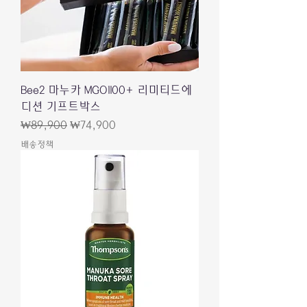
Bee2 마누카 MGO1100+ 리미티드에
디션 기프트박스
一般價格
促銷價格
₩89,900
₩74,900
배송정책