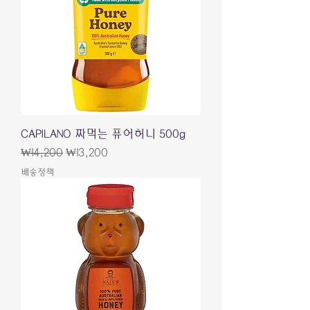
CAPILANO 짜먹는 퓨어허니 500g
一般價格
促銷價格
₩14,200
₩13,200
배송정책