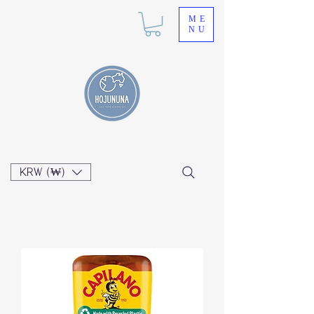
ME
NU
KRW (₩)