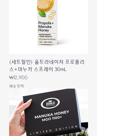
(세트할인) 울트라네이처 프로폴리
스+마누카 스프레이 30mL
價格
₩12,900
배송정책