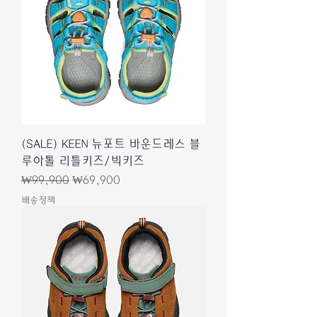
(SALE) KEEN 뉴포트 바운드레스 블
루아톨 리틀키즈/빅키즈
一般價格
促銷價格
₩99,900
₩69,900
배송정책