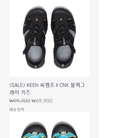
(SALE) KEEN 씨캠프 II CNX 블랙그
레이 키즈
一般價格
促銷價格
₩99,900
₩69,900
배송정책