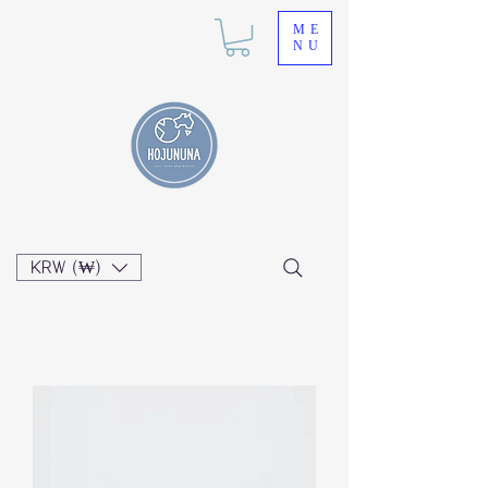
ME
NU
KRW (₩)