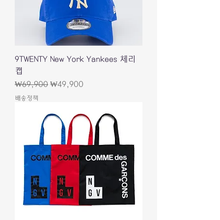
9TWENTY New York Yankees 체리
캡
一般價格
促銷價格
₩69,900
₩49,900
배송정책