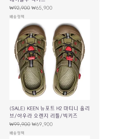
一般價格
促銷價格
₩92,900
₩65,900
배송정책
(SALE) KEEN 뉴포트 H2 마티니 올리
브/아우라 오렌지 리틀/빅키즈
一般價格
促銷價格
₩99,900
₩69,900
배송정책