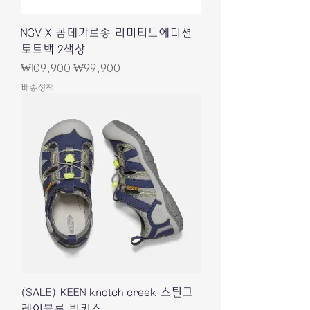
NGV X 꼼데가르송 리미티드에디션
토트백 2색상
一般價格
促銷價格
₩109,900
₩99,900
배송정책
(SALE) KEEN knotch creek 스틸그
레이블루 빅키즈