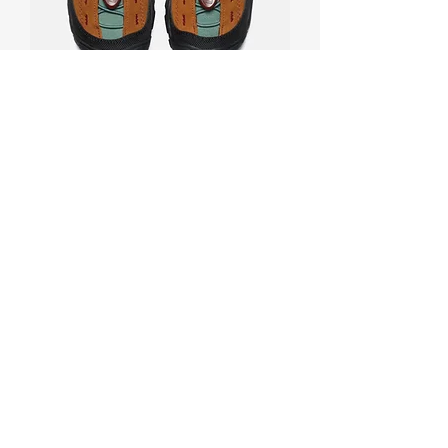
(SALE) KEEN 재스퍼 리틀키즈 메이
플 다크포레스트
一般價格
促銷價格
₩109,900
₩84,900
배송정책