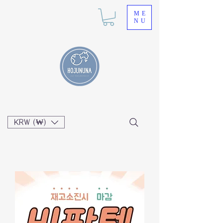
ME
NU
KRW (₩)