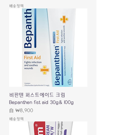
배송정책
비판텐 퍼스트에이드 크림
Bepanthen fist aid 30g& 100g
促銷價格
自
₩8,900
배송정책