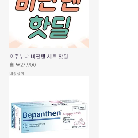
호주누나 비판텐 세트 핫딜
促銷價格
自
₩27,900
배송정책