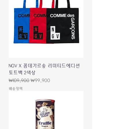
NGV X 꼼데가르송 리미티드에디션
토트백 2색상
一般價格
促銷價格
₩109,900
₩99,900
배송정책