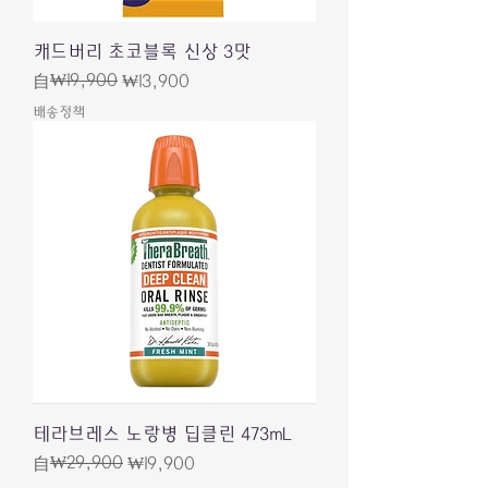
캐드버리 초코블록 신상 3맛
一般價格
促銷價格
₩19,900
自
₩13,900
배송정책
테라브레스 노랑병 딥클린 473mL
一般價格
促銷價格
₩29,900
自
₩19,900