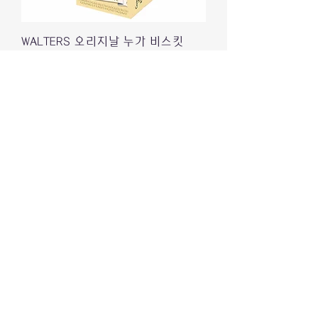
WALTERS 오리지날 누가 비스킷
150g
價格
₩10,900
배송정책
TOBLONE 토블론 크리스피카라멜 신