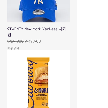
9TWENTY New York Yankees 체리
캡
一般價格
促銷價格
₩69,900
₩49,900
배송정책