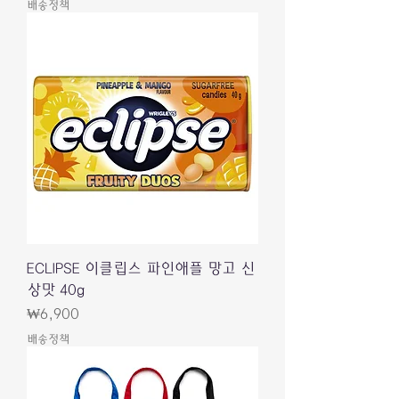
배송정책
ECLIPSE 이클립스 파인애플 망고 신
상맛 40g
價格
₩6,900
배송정책