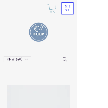
ME
NU
KRW (₩)