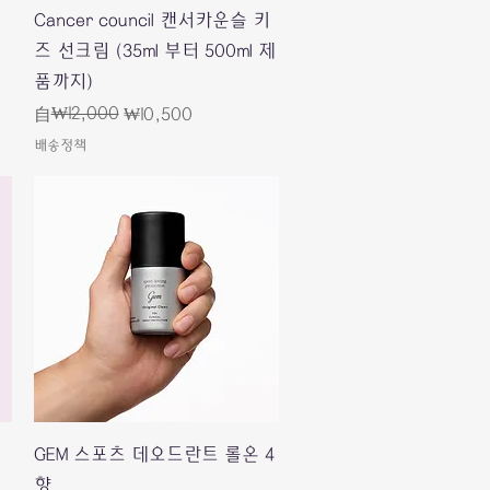
快速瀏覽
Cancer council 캔서카운슬 키
즈 선크림 (35ml 부터 500ml 제
품까지)
一般價格
促銷價格
₩12,000
自
₩10,500
배송정책
快速瀏覽
GEM 스포츠 데오드란트 롤온 4
향