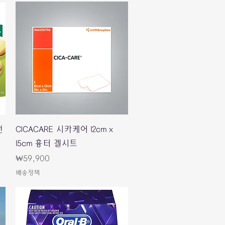
快速瀏覽
샌
CICACARE 시카케어 12cm x
15cm 흉터 겔시트
價格
₩59,900
배송정책