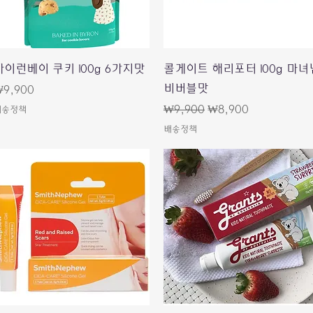
快速瀏覽
快速瀏覽
바이런베이 쿠키 100g 6가지맛
콜게이트 해리포터 100g 마녀
비버블맛
價格
9,900
一般價格
促銷價格
₩9,900
₩8,900
배송정책
배송정책