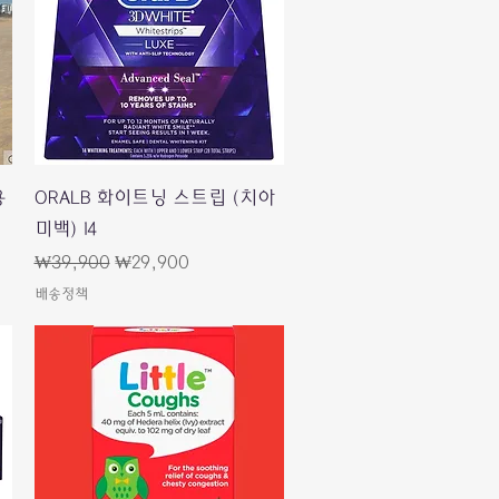
快速瀏覽
용
ORALB 화이트닝 스트립 (치아
미백) 14
一般價格
促銷價格
₩39,900
₩29,900
배송정책