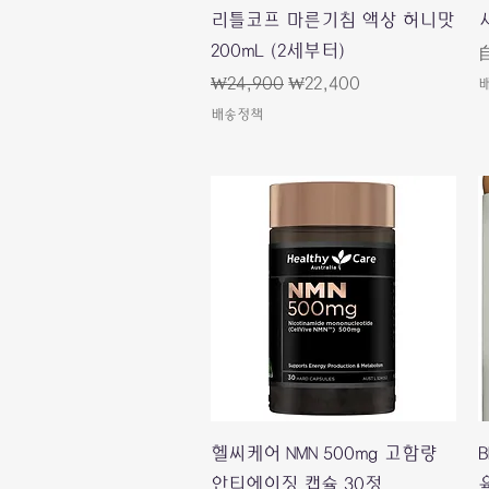
快速瀏覽
리틀코프 마른기침 액상 허니맛
200mL (2세부터)
一般價格
促銷價格
₩24,900
₩22,400
배송정책
快速瀏覽
헬씨케어 NMN 500mg 고함량
B
안티에이징 캡슐 30정