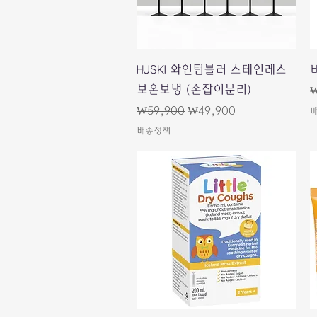
快速瀏覽
HUSKI 와인텀블러 스테인레스
보온보냉 (손잡이분리)
₩
一般價格
促銷價格
₩59,900
₩49,900
배송정책