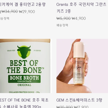
快速瀏覽
快速瀏覽
시카케어 겔 흉터연고 2용량
Grants 호주 국민치약 그란츠
키즈 2종
一般價格
促銷價格
₩34,900
自
₩29,900
一般價格
促銷價格
₩5,900
₩4,900
배송정책
배송정책
快速瀏覽
快速瀏覽
EST OF THE BONE 호주 목초
GEM 스킨&헤어미스트 3향
육 소뼈사골 농축액 390g
一般價格
促銷價格
₩20,900
₩17,900