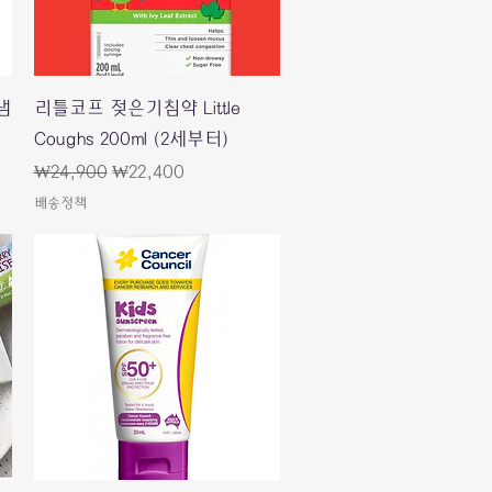
快速瀏覽
냄
리틀코프 젖은기침약 Little
Coughs 200ml (2세부터)
一般價格
促銷價格
₩24,900
₩22,400
배송정책