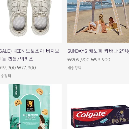
快速瀏覽
快速瀏覽
(SALE) KEEN 모토조아 버치브
SUNDAYS 캐노피 카바나 2인
린들 리틀/빅키즈
一般價格
促銷價格
₩209,900
₩99,900
一般價格
促銷價格
119,900
₩77,900
배송정책
배송정책