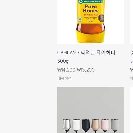
快速瀏覽
CAPILANO 짜먹는 퓨어허니
500g
一般價格
促銷價格
₩14,200
₩13,200
₩
배송정책