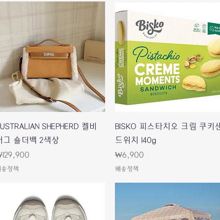
快速瀏覽
快速瀏覽
USTRALIAN SHEPHERD 켈비
BISKO 피스타치오 크림 쿠키
어그 숄더백 2색상
드위치 140g
價格
價格
129,900
₩6,900
배송정책
배송정책