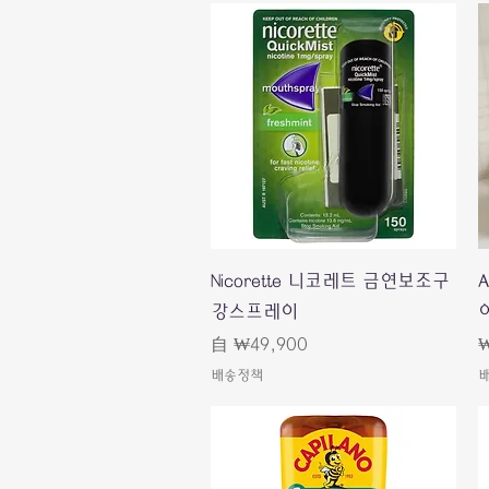
快速瀏覽
Nicorette 니코레트 금연보조구
A
강스프레이
促銷價格
自
₩49,900
₩
배송정책