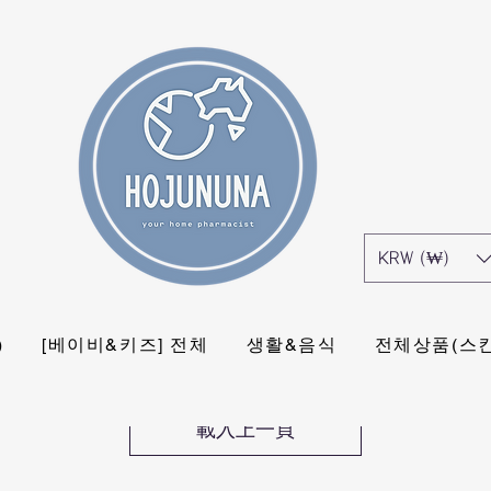
KRW (₩)
)
[베이비&키즈] 전체
생활&음식
전체상품(스
載入上一頁