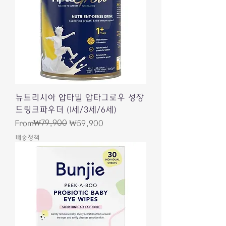
뉴트리시아 압타밀 압타그로우 성장
드링크파우더 (1세/3세/6세)
Regular Price
Sale Price
₩79,900
From
₩59,900
배송정책