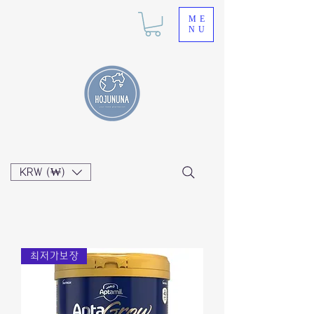
ME
NU
KRW (₩)
최저가보장