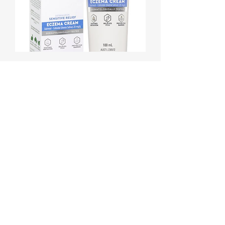
Dermaveen 더마빈 아토피 민감성피
부 크림/로션/오인트먼트
Sale Price
From
₩12,900
배송정책