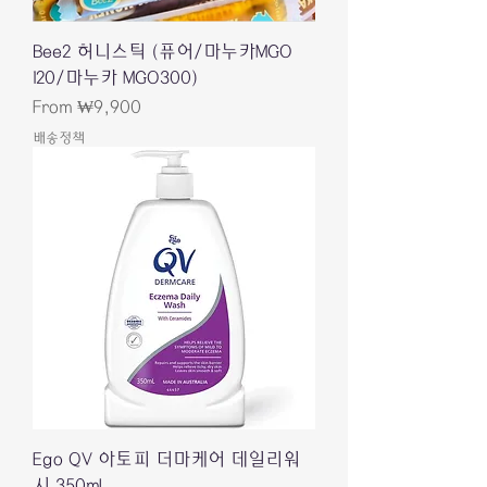
Bee2 허니스틱 (퓨어/마누카MGO
120/마누카 MGO300)
Sale Price
From
₩9,900
배송정책
Ego QV 아토피 더마케어 데일리워
시 350ml