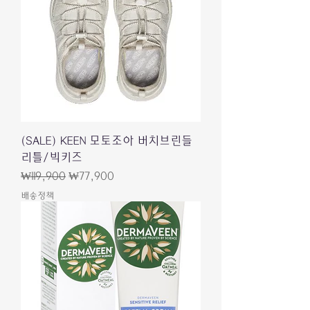
(SALE) KEEN 모토조아 버치브린들
리틀/빅키즈
Regular Price
Sale Price
₩119,900
₩77,900
배송정책