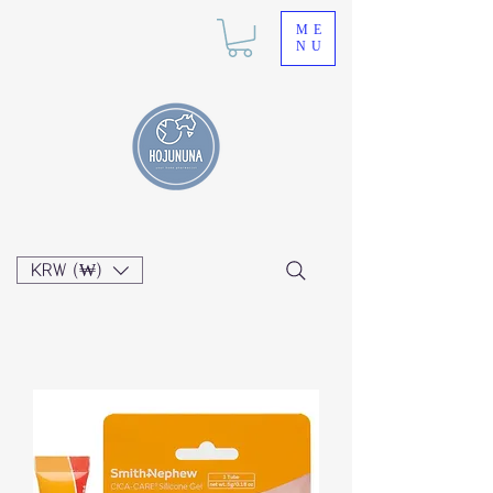
ME
NU
KRW (₩)