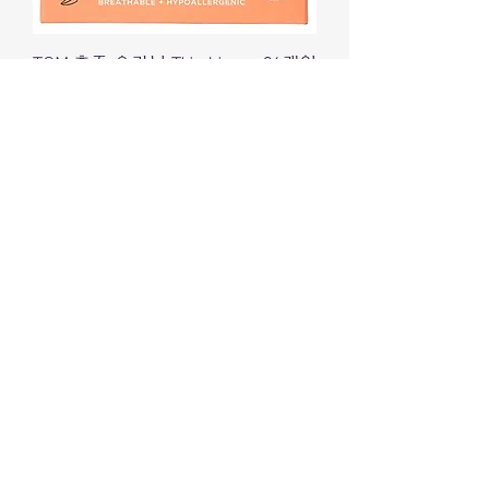
TOM 호주 오가닉 Thin Liners 26개입
Price
₩8,900
배송정책
TOM 호주 오가닉 생리컵 2 size (케
이스포함)