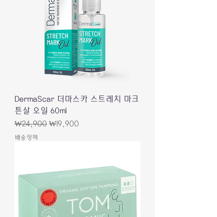
DermaScar 더마스카 스트레치 마크
튼살 오일 60ml
Regular Price
Sale Price
₩24,900
₩19,900
배송정책