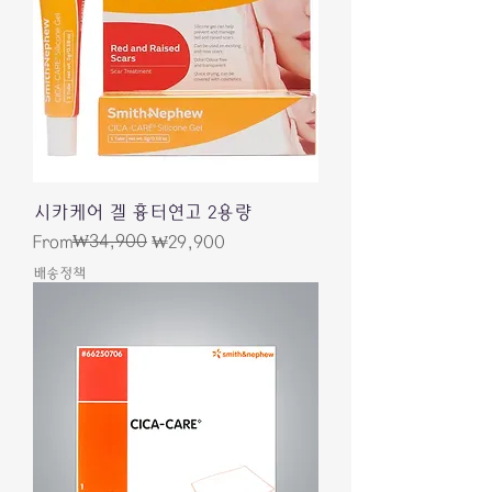
시카케어 겔 흉터연고 2용량
Regular Price
Sale Price
₩34,900
From
₩29,900
배송정책