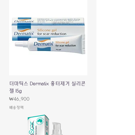
더마틱스 Dermatix 흉터제거 실리콘
젤 15g
Price
₩46,900
배송정책