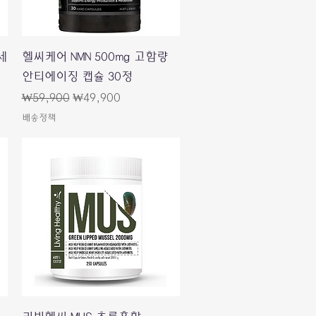
Quick View
세
헬씨케어 NMN 500mg 고함량
안티에이징 캡슐 30정
Regular Price
Sale Price
₩59,900
₩49,900
배송정책
Quick View