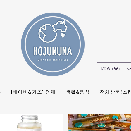
KRW (₩)
)
[베이비&키즈] 전체
생활&음식
전체상품(스