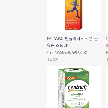
Quick View
INFLAMAX 인플라멕스 소염 근
육통 스프레이
Regular Price
Sale Price
₩23,900
P
From
₩19,900
₩
배송정책