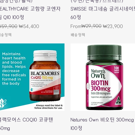
(심장건강/활력)
(수면/근육통/스트레스)
HEALTHYCARE 고함량 코엔자
SWISSE 마그네슘 글리시네이
 Q10 100정
60정
egular Price
Sale Price
Regular Price
Sale Price
₩29,900
59,900
₩54,400
From
₩23,900
배송정책
배송정책
Quick View
Quick View
블랙모어스 COQ10 코큐텐
Natures Own 비오틴 300mcg
50mg
100정