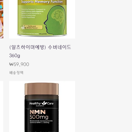
Quick View
(알츠하이머예방) 수버네이드
360g
Price
₩59,900
배송정책