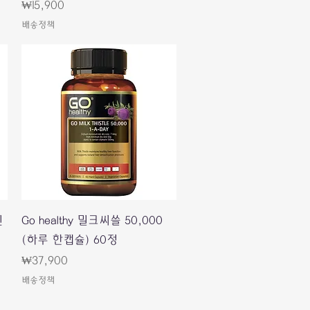
Price
₩15,900
배송정책
Quick View
민
Go healthy 밀크씨쓸 50,000
(하루 한캡슐) 60정
Price
₩37,900
배송정책