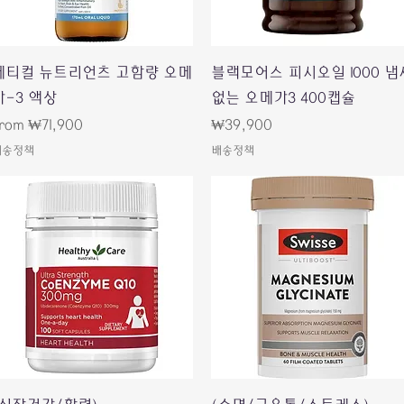
Quick View
Quick View
에티컬 뉴트리언츠 고함량 오메
블랙모어스 피시오일 1000 냄
가-3 액상
없는 오메가3 400캡슐
ale Price
Price
rom
₩71,900
₩39,900
배송정책
배송정책
Quick View
Quick View