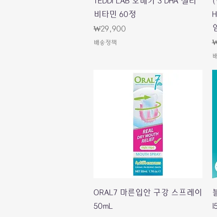
TEDDI LAB 오메가 3 DHA 젤리
비타민 60정
임
Price
₩29,900
R
₩
배송정책
Quick View
ORAL7 마른입안 구강 스프레이
50mL
1