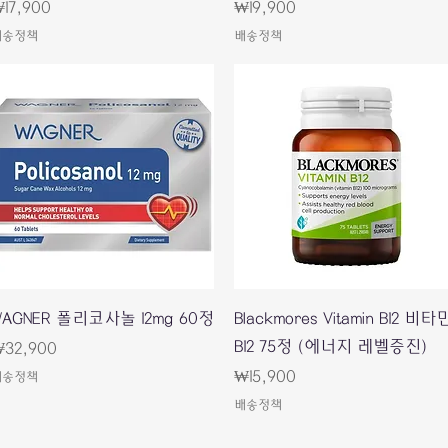
rice
Price
17,900
₩19,900
배송정책
배송정책
Quick View
Quick View
WAGNER 폴리코사놀 12mg 60정
Blackmores Vitamin B12 비타
B12 75정 (에너지 레벨증진)
rice
32,900
Price
₩15,900
배송정책
배송정책