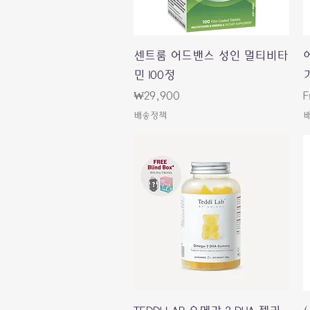
Quick View
센트룸 어드밴스 성인 멀티비타
민 100정
Price
S
₩29,900
F
배송정책
Quick View