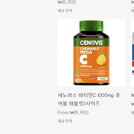
Price
P
₩15,900
₩
배송정책
Quick View
세노비스 비타민C 1000mg 츄
어블 태블릿2사이즈
P
₩
Sale Price
From
₩19,900
배송정책