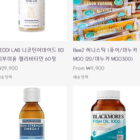
Quick View
Quick View
TEDDI LAB 니코틴아마이드 B3
Bee2 허니스틱 (퓨어/마누카
피부미용 젤리비타민 60정
MGO 120/마누카 MGO300)
rice
Sale Price
29,900
From
₩9,900
배송정책
배송정책