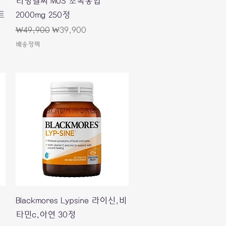
리빙헬씨 MUS 초록홍합
트
2000mg 250정
Regular Price
Sale Price
₩49,900
₩39,900
배송정책
Quick View
Blackmores Lypsine 라이신,비
타민c,아연 30정