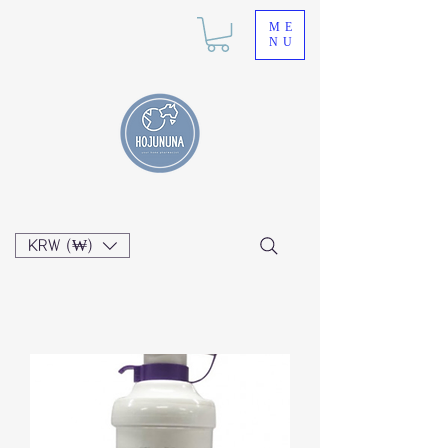
ME
NU
KRW (₩)