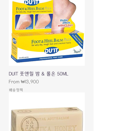
DUIT 풋앤힐 밤 & 롤온 50ML
Sale Price
From
₩13,900
배송정책