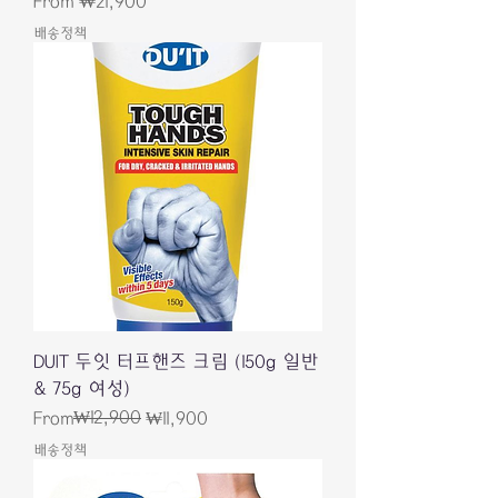
Sale Price
From
₩21,900
배송정책
DUIT 두잇 터프핸즈 크림 (150g 일반
& 75g 여성)
Regular Price
Sale Price
₩12,900
From
₩11,900
배송정책