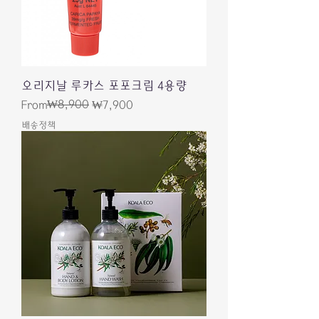
오리지날 루카스 포포크림 4용량
Regular Price
Sale Price
₩8,900
From
₩7,900
배송정책