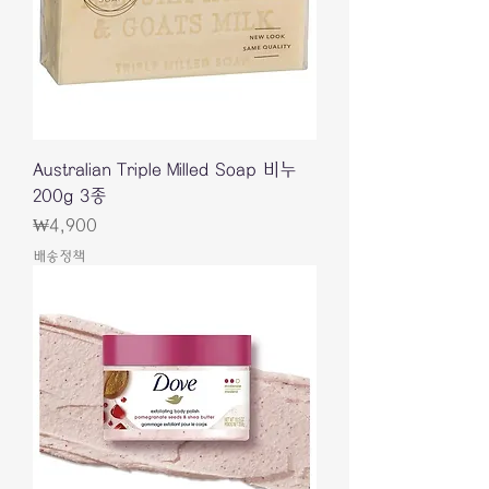
Australian Triple Milled Soap 비누
200g 3종
Price
₩4,900
배송정책