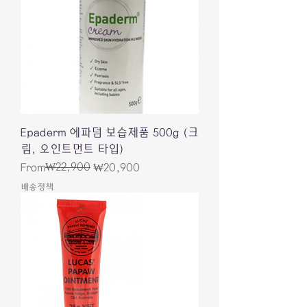
Epaderm 에파덤 보습제품 500g (크
림, 오인트먼트 타입)
Regular Price
Sale Price
₩22,900
From
₩20,900
배송정책