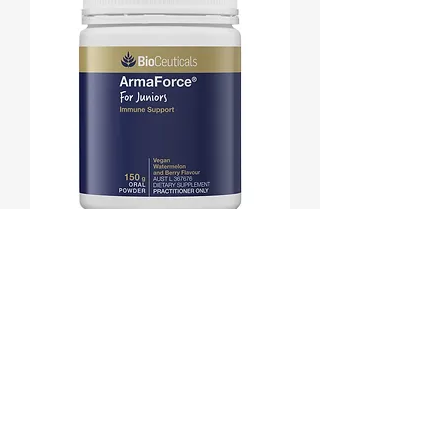
Armaforce 감기 면역력 비타민 아마
포스 주니어/키즈용 150g
Regular Price
Sale Price
₩39,900
₩34,900
배송정책