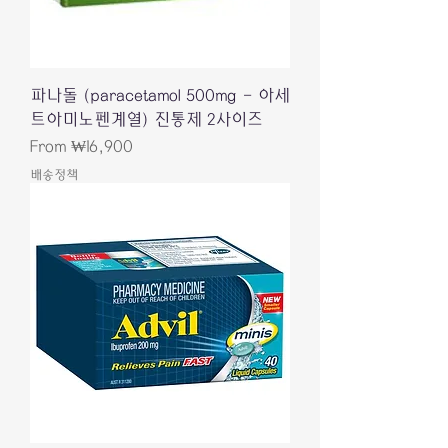
파나돌 (paracetamol 500mg - 아세
트아미노펜계열) 진통제 2사이즈
Sale Price
From
₩16,900
배송정책