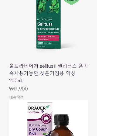
울트라네이처 selituss 셀리터스 온가
족사용가능한 젖은기침용 액상
200mL
Price
₩19,900
배송정책