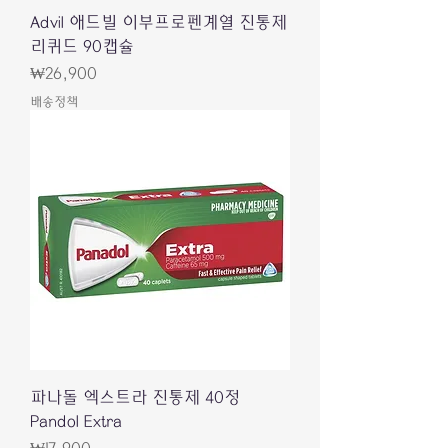
Advil 애드빌 이부프로펜계열 진통제
리퀴드 90캡슐
Price
₩26,900
배송정책
파나돌 엑스트라 진통제 40정
Pandol Extra
Price