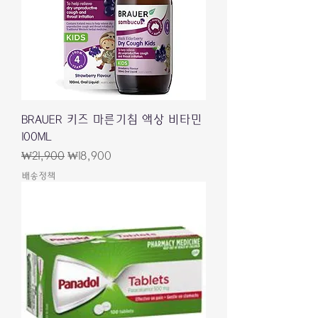
BRAUER 키즈 마른기침 액상 비타민
100ML
Regular Price
Sale Price
₩21,900
₩18,900
배송정책