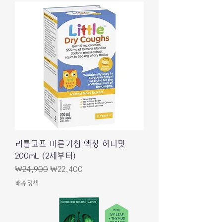
리틀코프 마른기침 액상 허니맛
200mL (2세부터)
Regular Price
Sale Price
₩24,900
₩22,400
배송정책