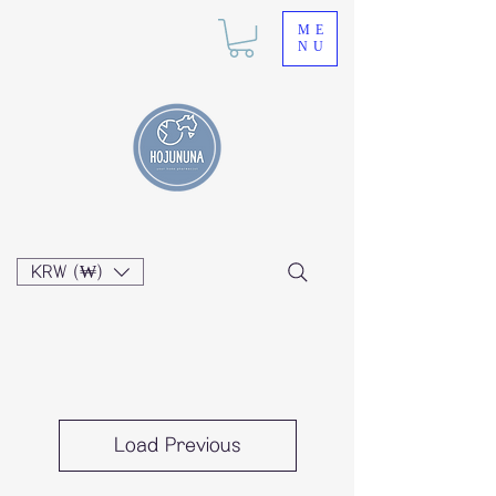
ME
NU
KRW (₩)
Load Previous