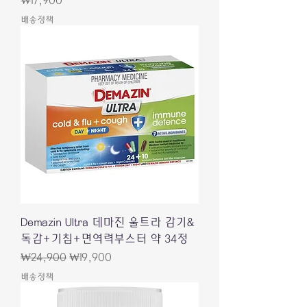
₩17,900
배송정책
Demazin Ultra 데마진 울트라 감기&
독감+기침+면역력부스터 약 34정
Regular Price
Sale Price
₩24,900
₩19,900
배송정책