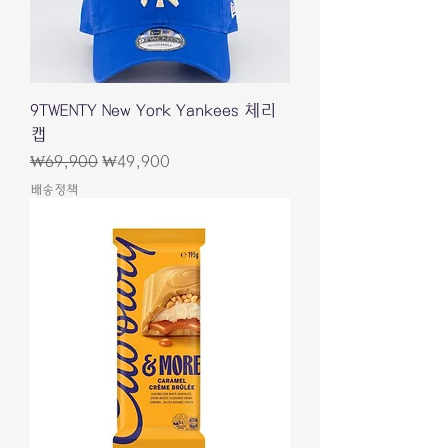
9TWENTY New York Yankees 체리
캡
일반가
할인가
₩69,900
₩49,900
배송정책