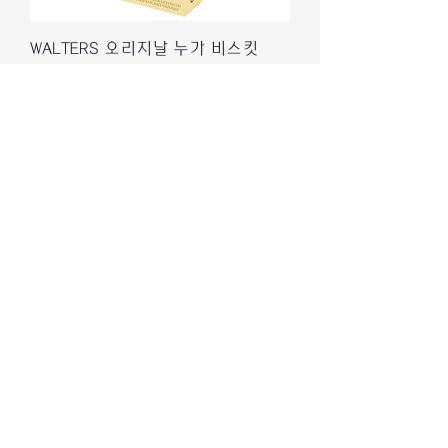
WALTERS 오리지날 누가 비스킷
150g
가격
₩10,900
배송정책
TOBLONE 토블론 크리스피카라멜 신
상맛 340g 대용량