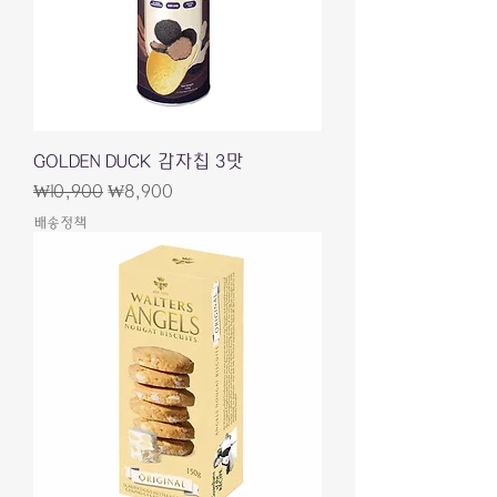
GOLDEN DUCK 감자칩 3맛
일반가
할인가
₩10,900
₩8,900
배송정책