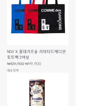
NGV X 꼼데가르송 리미티드에디션
토트백 2색상
일반가
할인가
₩109,900
₩99,900
배송정책