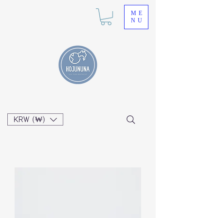
ME
NU
KRW (₩)