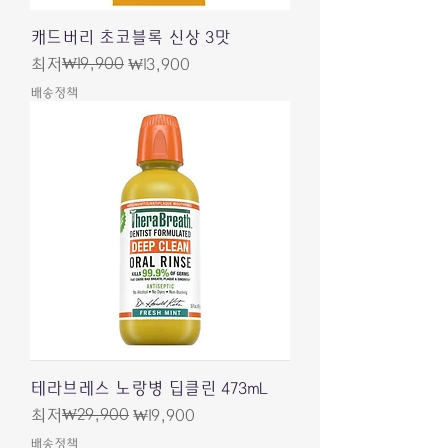
캐드버리 초코블록 신상 3맛
일반가
할인가
₩19,900
최저
₩13,900
배송정책
테라브레스 노랑병 딥클린 473mL
일반가
할인가
₩29,900
최저
₩19,900
배송정책