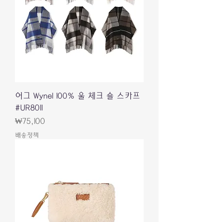
어그 Wynel 100% 울 체크 숄 스카프
#UR8011
가격
₩75,100
배송정책