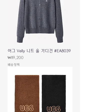
어그 Velly 니트 울 가디건 #EA8039
가격
₩119,200
배송정책