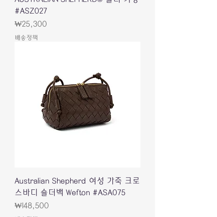
#ASZ027
가격
₩25,300
배송정책
Australian Shepherd 여성 가죽 크로
스바디 숄더백 Wefton #ASA075
가격
₩148,500