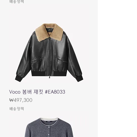
배송정책
Voco 봄버 재킷 #EA8033
가격
₩497,300
배송정책