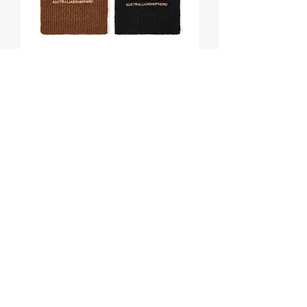
어그 Velin 100% 울 스카프 #AS8013
가격
₩45,100
배송정책