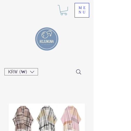
ME
NU
KRW (₩)