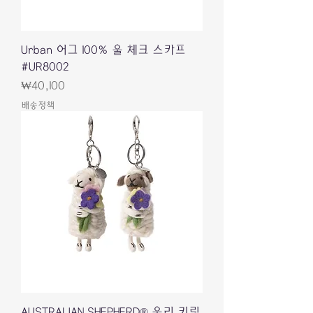
Urban 어그 100% 울 체크 스카프
#UR8002
가격
₩40,100
배송정책
AUSTRALIAN SHEPHERD® 울리 키링