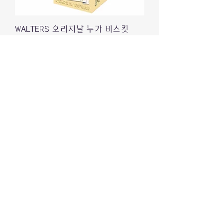
WALTERS 오리지날 누가 비스킷
150g
가격
₩10,900
배송정책
TOBLONE 토블론 크리스피카라멜 신