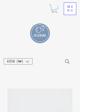
ME
NU
KRW (₩)