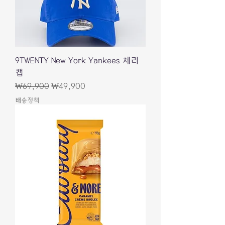
9TWENTY New York Yankees 체리
캡
일반가
할인가
₩69,900
₩49,900
배송정책