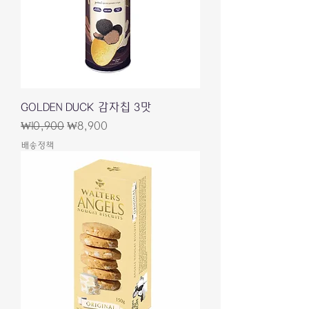
GOLDEN DUCK 감자칩 3맛
일반가
할인가
₩10,900
₩8,900
배송정책