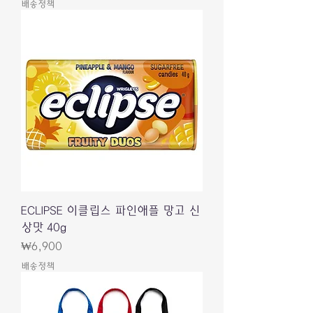
배송정책
ECLIPSE 이클립스 파인애플 망고 신
상맛 40g
가격
₩6,900
배송정책