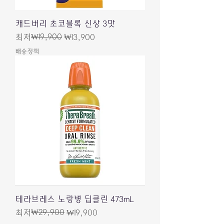
캐드버리 초코블록 신상 3맛
일반가
할인가
₩19,900
최저
₩13,900
배송정책
테라브레스 노랑병 딥클린 473mL
일반가
할인가
₩29,900
최저
₩19,900