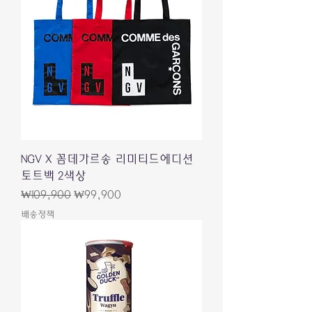
NGV X 꼼데가르송 리미티드에디션
토트백 2색상
일반가
할인가
₩109,900
₩99,900
배송정책