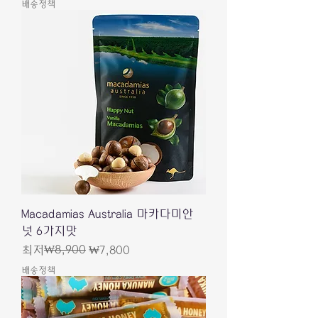
배송정책
Macadamias Australia 마카다미안
넛 6가지맛
일반가
할인가
₩8,900
최저
₩7,800
배송정책