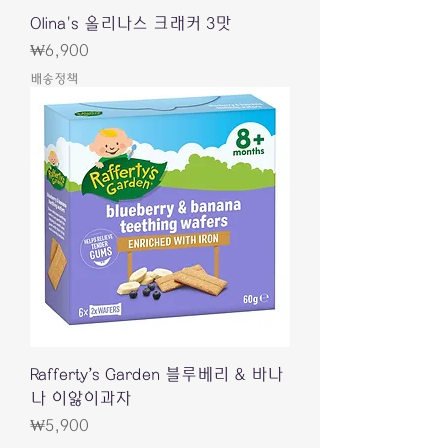
Olina's 올리나스 크래커 3맛
가격
₩6,900
배송정책
Rafferty’s Garden 블루베리 & 바나
나 이앓이과자
가격
₩5,900