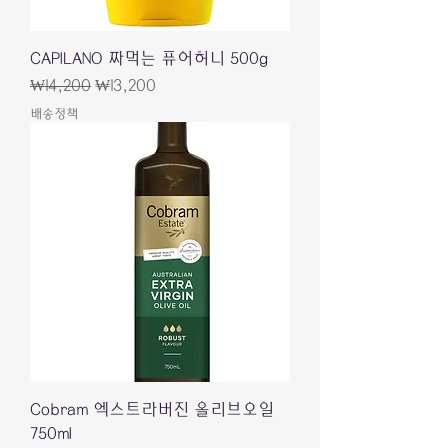
CAPILANO 짜먹는 퓨어허니 500g
일반가
할인가
₩14,200
₩13,200
배송정책
Cobram 엑스트라버진 올리브오일
750ml