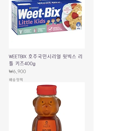
WEETBIX 호주국민시리얼 윗빅스 리
틀 키즈400g
가격
₩6,900
배송정책