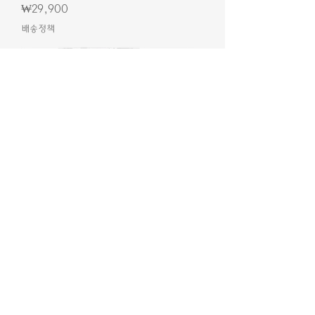
가격
₩29,900
배송정책
Little Bellies 유기농 컨포도 6팩 84g
가격
₩4,900
배송정책