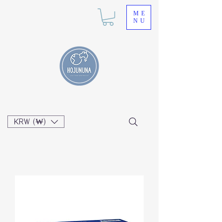
ME
NU
KRW (₩)