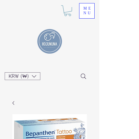
ME
NU
KRW (₩)