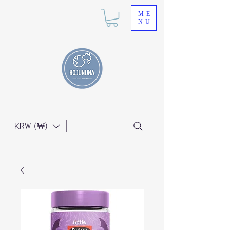
ME
NU
KRW (₩)