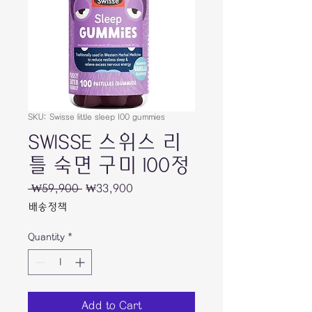
SKU: Swisse little sleep 100 gummies
SWISSE 스위스 리
틀 숙면 구미 100정
Regular
Sale
 ₩59,900 
₩33,900
Price
Price
배송정책
Quantity
*
Add to Cart