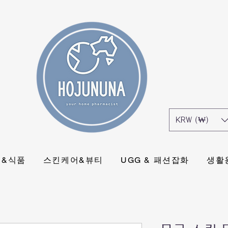
KRW (₩)
식&식품
스킨케어&뷰티
UGG & 패션잡화
생활