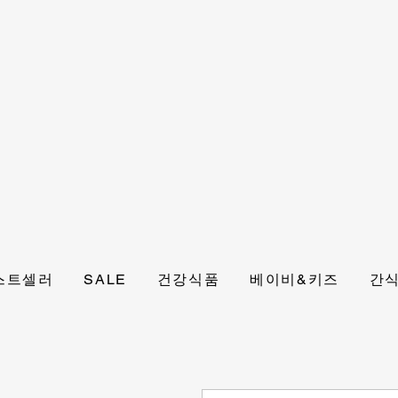
스트셀러
SALE
건강식품
베이비&키즈
간