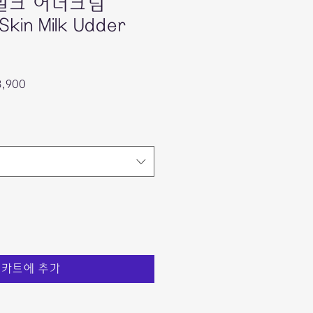
밀크 어더크림
kin Milk Udder
할
3,900
인
가
카트에 추가