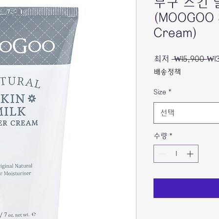
무구 스킨 
(MOOGOO S
Cream)
일
최저
 ₩15,900 
₩1
반
배송정책
가
Size
*
선택
수량
*