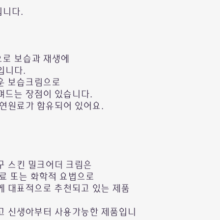
입니다.
또는 네이버에 "개인
혹시 어려움을 겪으
로 보습과 재생에
입니다.
http://pf.kakao.co
운 보습크림으로
며드는 장점이 있습니다.
(카카오톡플러스친구 HO
천연원료가 함유되어 있어요.
톡을 남겨주세요.
성실히 답변 드리겠습
구 스킨 밀크어더 크림은
치료 또는 화학적 요법으로
게 대표적으로 추천되고 있는 제품
고 신생아부터 사용가능한 제품입니