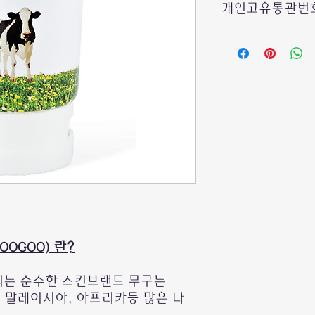
개인고유통관번호
호주에서 보내드리는
빠른 통관을 위하여
수취인의
개인통관고
*여러제품 구매시에
제품마다 기입하실필
한 제품에만 또는 결
기입해주시면 됩니다
관세청사이트에서 손
발급 또는 조회가 가
OOGOO) 란?
관세청 사이트:
는 순수한 스킨브랜드 무구는
 말레이시아, 아프리카등 많은 나
https://unipass.cu