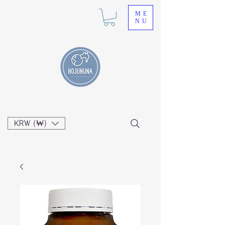
ME
NU
KRW (₩)