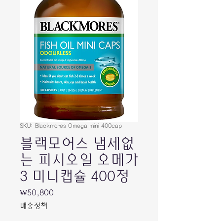
SKU: Blackmores Omega mini 400cap
블랙모어스 냄세없
는 피시오일 오메가
3 미니캡슐 400정
가
₩50,800
격
배송정책