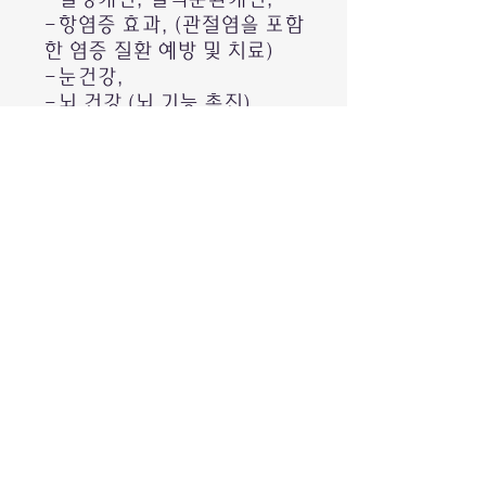
-항염증 효과, (관절염을 포함
한 염증 질환 예방 및 치료)
-눈건강,
-뇌 건강 (뇌 기능 촉진),
-고혈압, 심근경색, 심장질환
에 효과,
-콜레스테롤 저하,
복용방법
2살-12살: 하루 한 캡슐 우유
나 주스 또는 요거트등에 희석
하여 복용하게 하여주세요.
성인: 최대 4캡슐 복용하여주
세요.
성분표시