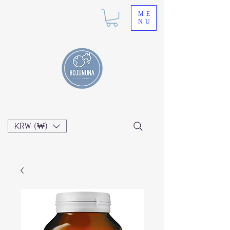
ME
NU
KRW (₩)