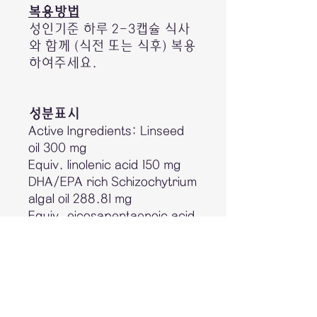
복용방법
성인기준 하루 2-3캡슐 식사
와 함께 (식전 또는 식후) 복용
하여주세요.
성분표시
Active Ingredients: Linseed
oil 300 mg
Equiv. linolenic acid 150 mg
DHA/EPA rich Schizochytrium
algal oil 288.81 mg
Equiv. eicosapentaenoic acid
(EPA) 45 mg
Equiv. docosahexaenoic acid
(DHA)-rich oil derived from
microalgae Schizochytrium
sp. 90mg