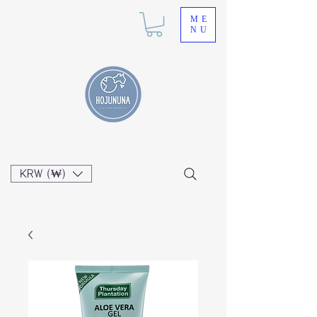
ME
NU
KRW (₩)