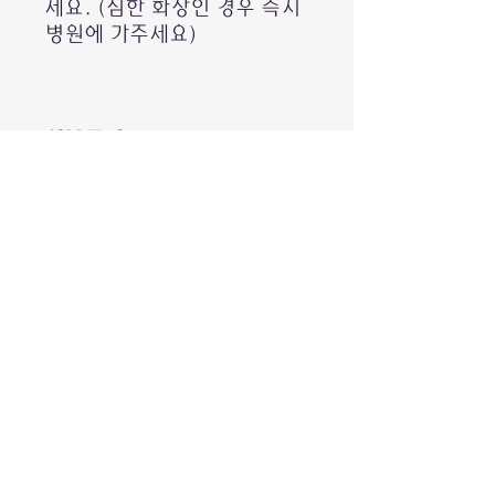
세요. (심한 화상인 경우 즉시
병원에 가주세요)
성분표시
Fresh Aloe
vera, Hydroxybenzoates,
Diazolidinylurea, Potassium
Sorbate and Sodium
Benzoate.
호주누나's Tip
평소에는 냉장고에 보관하시
다가 사용하여주시면