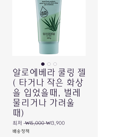
알로에베라 쿨링 젤
( 타거나 작은 화상
을 입었을때, 벌레
물리거나 가려울
때)
일
할
최저
 ₩15,000 
₩13,900
반
인
배송정책
가
가