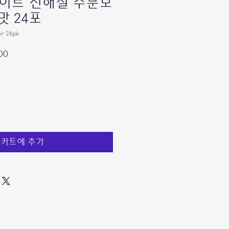
이트 전해질 수분보
맛 24포
er 24pk
할
00
인
가
카트에 추가