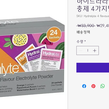
하이드라라
충제 4가지
SKU: Hydralyte 4 flavou
일
 ₩33,900 
₩29,4
반
배송정책
가
수량
*