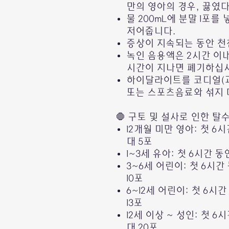
만의 영아의 경우, 끓였다
물 200mL에 분말 1포를
저어줍니다.
증상이 지속되는 동안 천
녹인 음용액은 2시간 이내
시간이 지나면 폐기하십
하이달라이트를 코디얼(과
또는 스포츠음료와 섞지 
🛑 구토 및 설사로 인한 탈
12개월 미만 영아: 첫 6시
대 5포
1~3세 유아: 첫 6시간 동
3~6세 어린이: 첫 6시간
10포
6~12세 어린이: 첫 6시간
13포
12세 이상 ~ 성인: 첫 6
대 20포