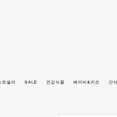
스트셀러
SALE
건강식품
베이비&키즈
간