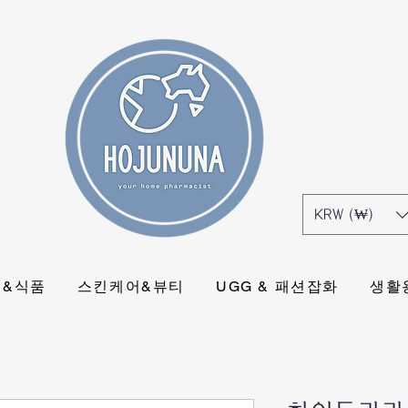
KRW (₩)
식&식품
스킨케어&뷰티
UGG & 패션잡화
생활