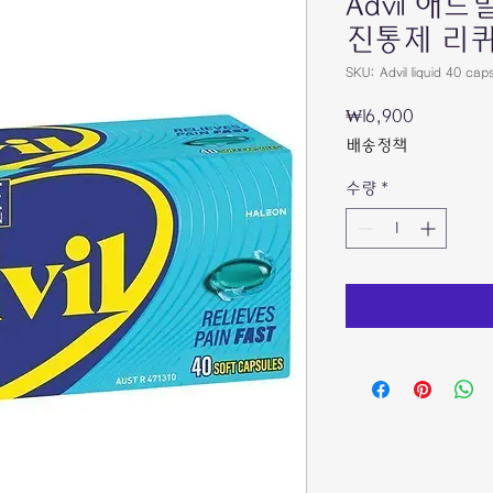
Advil 
진통제 리퀴
SKU: Advil liquid 40 cap
가
₩16,900
격
배송정책
수량
*