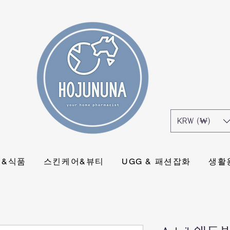
KRW (₩)
식&식품
스킨케어&뷰티
UGG & 패션잡화
생활