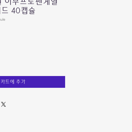
애드빌 이부프로펜계열
드 40캡슐
sule
카트에 추가