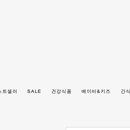
스트셀러
SALE
건강식품
베이비&키즈
간