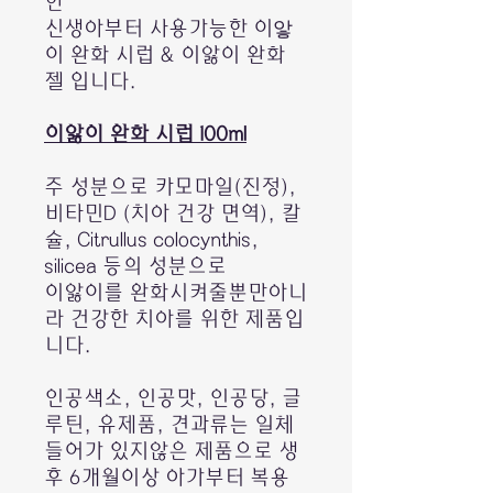
한
신생아부터 사용가능한 이앟
이 완화 시럽 & 이앓이 완화
젤 입니다.
이앓이 완화 시럽 100ml
주 성분으로 카모마일(진정),
비타민D (치아 건강 면역), 칼
슐, Citrullus colocynthis,
silicea 등의 성분으로
이앓이를 완화시켜줄뿐만아니
라 건강한 치아를 위한 제품입
니다.
인공색소, 인공맛, 인공당, 글
루틴, 유제품, 견과류는 일체
들어가 있지않은 제품으로 생
후 6개월이상 아가부터 복용