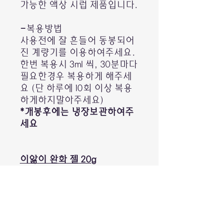
가능한 액상 시럽 제품입니다.
-
복용방법
사용전에 잘 흔들어 동봉되어
진 계량기를 이용하여주세요.
한번 복용시 3ml 씩, 30분마다
필요한경우 복용하게 해주세
요 (단 하루에 10회 이상 복용
하게하지말아주세요)
*개봉후에는 냉장보관하여주
세요
이앓이 완화 젤 20g
Aconitum (민밫속꽃), Actaa
(노루삼속 승마), 벨라도마,
카모마일등 100년 이상의 서양
에서 사용되어진 아이들의 이