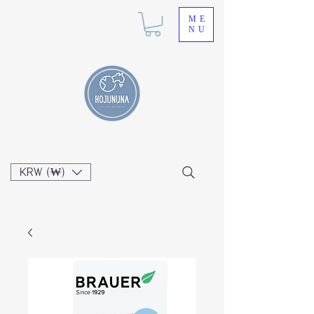
ME
NU
KRW (₩)