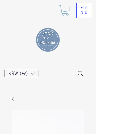
ME
NU
KRW (₩)