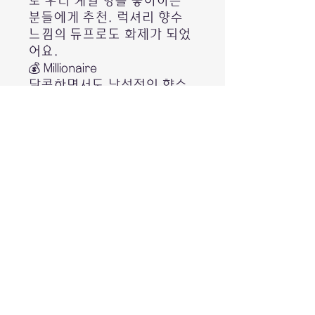
로 우디 계열 향을 좋아하는
분들에게 추천. 럭셔리 향수
느낌의 듀프로도 화제가 되었
어요.
💰 Millionaire
달콤하면서도 남성적인 향수
스타일.
해외 향수인 1 Million 계열을 연
상시키는 향으로 알려져 있으
며, 스파이시함과 달콤함이 적
절히 섞여 있습니다.
✨ 공통 특징
* 72시간 임상 등급 땀·냄새
케어
* 히알루론산, 시어버터, 비타
민E 함유
* 알코올 & 파라벤 프리
* 향수급 프래그런스 적용
* 운동 후, 출근, 데일리 사용