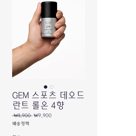
GEM 스포츠 데오드
란트 롤온 4향
일
할
 ₩11,900 
₩9,900
반
인
배송정책
가
가