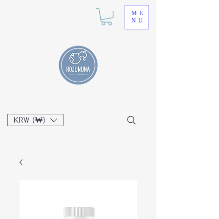
ME
NU
KRW (₩)