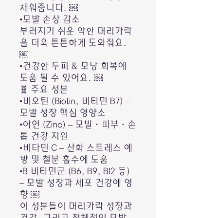
채워줍니다. ￼
•모발 손상 감소
부러지기 쉬운 약한 머리카락
을 더욱 튼튼하게 도와줘요.
￼
•건강한 두피 & 모낭 회복에
도움 될 수 있어요. ￼
🧬 주요 성분
•비오틴 (Biotin, 비타민 B7) –
모발 성장 핵심 영양소
•아연 (Zinc) – 모발·피부·손
톱 건강 지원
•비타민 C – 산화 스트레스 예
방 및 철분 흡수에 도움
•B 비타민군 (B6, B9, B12 등)
– 모발 성장과 세포 건강에 영
향 ￼
이 성분들이 머리카락 성장과