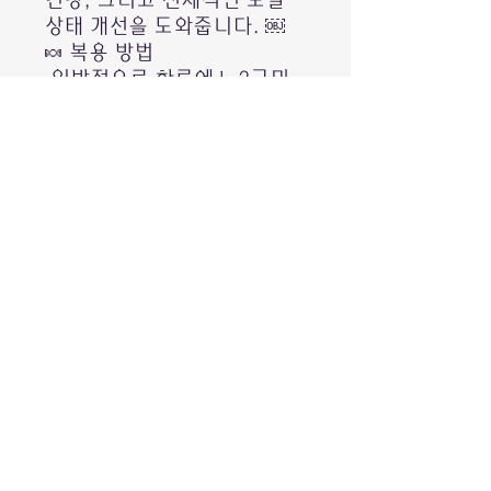
건강, 그리고 전체적인 모발
상태 개선을 도와줍니다. ￼
🍬 복용 방법
•일반적으로 하루에 1~2구미
를 씹어서 섭취합니다 (브랜드
권장량과 라벨을 확인하세요).
￼
•최소 3개월 정도 꾸준히 복용
하면 효과를 느끼는 경우가 많
다고 합니다. ￼
⚠️ 주의 사항
•보충제이므로 식사 대용이 아
님 — 균형 잡힌 식단과 함께
섭취하세요. ￼
•15세 이하, 임신·수유 중인
경우는 권장되지 않음 (라벨
확인 필요). ￼