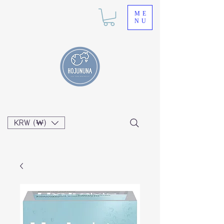
ME
NU
KRW (₩)