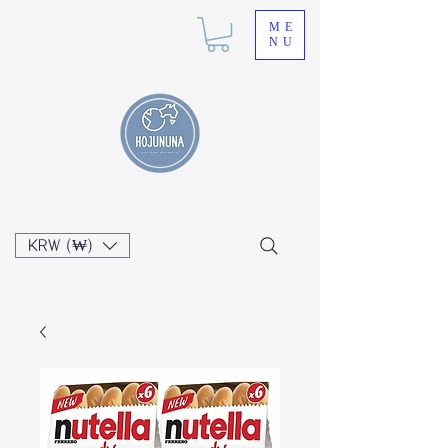
ME
NU
KRW (₩)