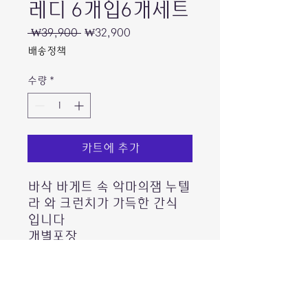
레디 6개입6개세트
일
할
 ₩39,900 
₩32,900
반
인
배송정책
가
가
수량
*
카트에 추가
바삭 바게트 속 악마의잼 누텔
라 와 크런치가 가득한 간식
입니다
개별포장
호주누나 맛보장템 입니다 🧡
냉장보관 후 드시면 더 맛있어
요!