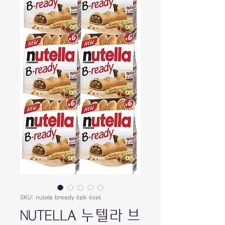
SKU: nutela bready 6pk 6set
NUTELLA 누텔라 브