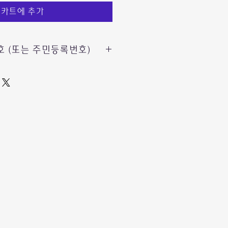
카트에 추가
 (또는 주민등록번호)
 제품의 안전하고
유부호
가 필요해요.
는
요 없이
제전 배송메모에
*
쉽게
능합니다.