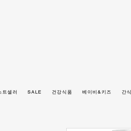
스트셀러
SALE
건강식품
베이비&키즈
간