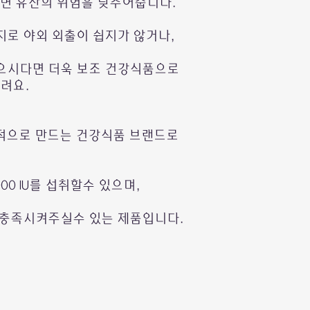
면 유산의 위험을 낮추어줍니다.
관세청 사이트:
지로 야외 외출이 쉽지가 않거나,
https://unipass.cu
으시다면 더욱 보조 건강식품으로
또는 네이버에 "개인
려요.
 전문적으로 만드는 건강식품 브랜드로
혹시 어려움을 겪으
http://pf.kakao.co
1000 IU를 섭취할수 있으며,
(카카오톡플러스친구 HO
 충족시켜주실수 있는 제품입니다.
톡을 남겨주세요.
성실히 답변 드리겠습