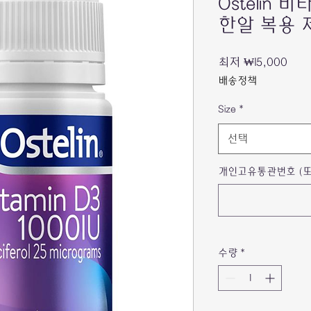
Ostelin 비
한알 복용 
할
최저
₩15,000
인
배송정책
가
Size
*
선택
개인고유통관번호 (또
수량
*