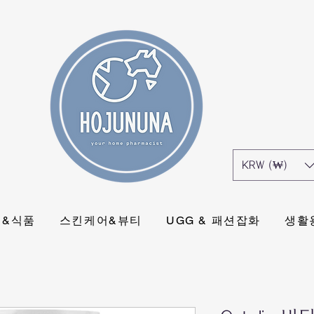
KRW (₩)
식&식품
스킨케어&뷰티
UGG & 패션잡화
생활