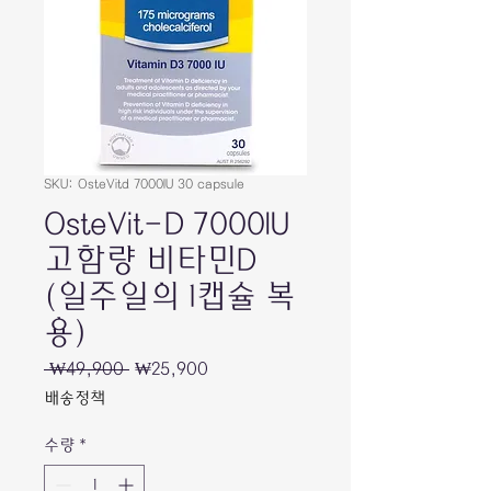
SKU: OsteVitd 7000IU 30 capsule
OsteVit-D 7000IU
고함량 비타민D
(일주일의 1캡슐 복
용)
일
할
 ₩49,900 
₩25,900
반
인
배송정책
가
가
수량
*