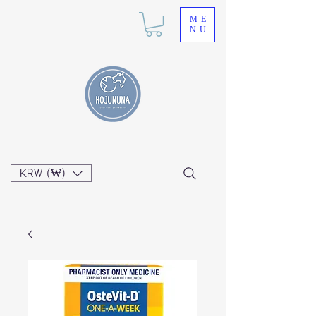
ME
NU
KRW (₩)