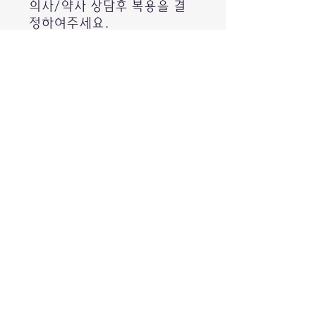
의사/약사 상담후 복용을 결
정하여주세요.
성분: 비타민 D3 7000IU (캡슐
당 콜레칼시페롤 175 마이크로
그램)
용법: 12세 이상 성인 및 어린
이: 매주 한 알씩 복용하십시
오.
12세 미만 어린이에게는 권장
하지 않습니다.