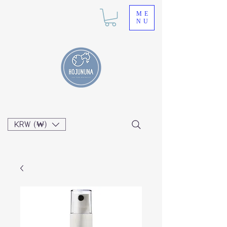
ME
NU
KRW (₩)