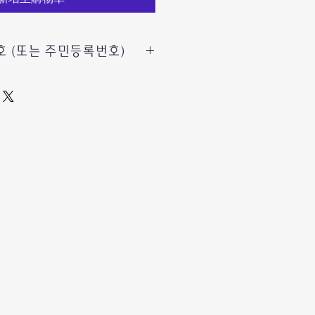
 (또는 주민등록번호)
 제품의 안전하고
유부호
가 필요해요.
는
요 없이
제전 배송메모에
*
쉽게
능합니다.