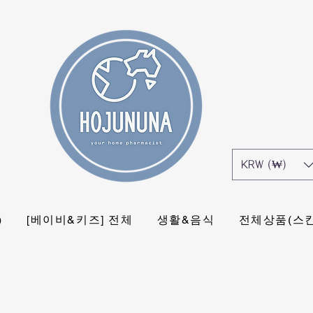
KRW (₩)
)
[베이비&키즈] 전체
생활&음식
전체상품(스