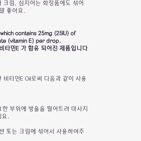
관세청 사이트:
 크림, 심지어는 화장품에도 섞어
말 좋아요.
https://unipass.cu
또는 네이버에 "개인
l which contains 25mg (25IU) of
e (vitamin E) per drop.
) 의 비타민E 가 함유 되어진 제품입니다
혹시 어려움을 겪으
http://pf.kakao.co
비타민E Oil로써 다음과 같이 사용
(카카오톡플러스친구 HO
톡을 남겨주세요.
성실히 답변 드리겠습
 필요한 부위에 방울을 떨어트려 마사지
요.
로션 또는 크림에 섞어서 사용하여주