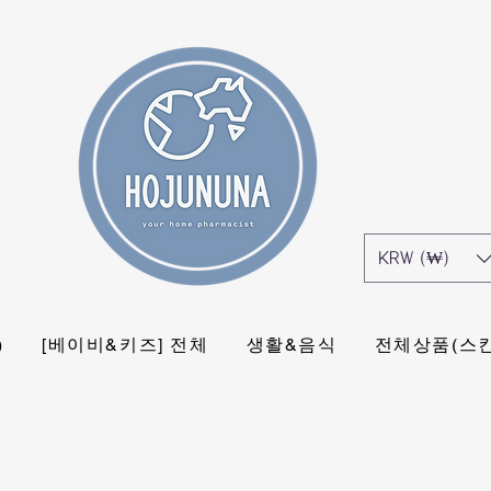
KRW (₩)
)
[베이비&키즈] 전체
생활&음식
전체상품(스