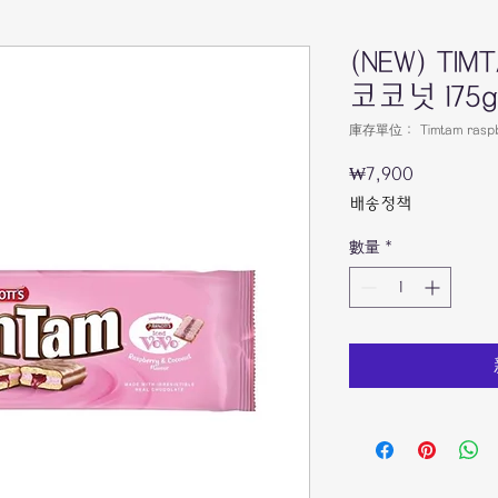
(NEW) T
코코넛 175g
庫存單位： Timtam raspbe
₩7,900
價
格
배송정책
數量
*